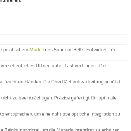
h spezifischem
Modell
des Superior Belts. Entwickelt für
 versehentliches Öffnen unter Last verhindert. Die
bei feuchten Händen. Die Oberflächenbearbeitung schützt
icht zu beeinträchtigen. Präzise gefertigt für optimale
ts entsprechen, um eine nahtlose optische Integration zu
 Reinigungsmittel, um die Materialintegrität zu erhalten.