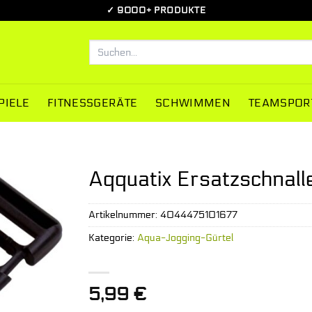
✓ 9000+ PRODUKTE
Suchen
nach:
PIELE
FITNESSGERÄTE
SCHWIMMEN
TEAMSPOR
Aqquatix Ersatzschnalle
Artikelnummer:
4044475101677
Kategorie:
Aqua-Jogging-Gürtel
5,99
€