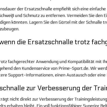
sdauer der Ersatzschnalle empfiehlt sich eine einfache P
Schweiß und Schmutz zu entfernen. Vermeiden Sie den Ei
digen könnten. Lagern Sie den Gürtel mit der Schnalle t
zubeugen.
wenn die Ersatzschnalle trotz fach
trotz fachgerechter Anwendung und Kompatibilität mit Ihr
mgehend den Kundenservice von Prime-Sport.de. Wir werd
itere Support-Informationen, einen Austausch oder ein
schnalle zur Verbesserung der Trai
trägt nicht direkt zur Verbesserung der Trainingsleistung 
lts erhalten bleibt. Ein voll funktionsfähiger Superior Be