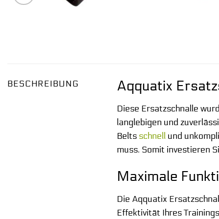
Aqquatix Ersatzs
BESCHREIBUNG
Diese Ersatzschnalle wurd
langlebigen und zuverlässi
Belts
schnell
und unkompliz
muss. Somit investieren S
Maximale Funktio
Die Aqquatix Ersatzschnalle
Effektivität Ihres Trainin