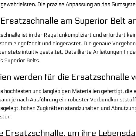
gewährleisten. Die präzise Anpassung an das Gurtsystem 
e Ersatzschnalle am Superior Belt a
chnalle ist in der Regel unkompliziert und erfordert kei
stem eingefädelt und eingerastet. Die genaue Vorgehens
 aber stets intuitiv gestaltet. Detaillierte Anleitungen fin
 Superior Belts.
ien werden für die Ersatzschnalle 
s hochfesten und langlebigen Materialien gefertigt, die 
ann je nach Ausführung ein robuster Verbundkunststoff 
usgelegt, hohen Zugkräften standzuhalten und Abnutzung
sten.
die Ersatzschnalle, um ihre Lebensd