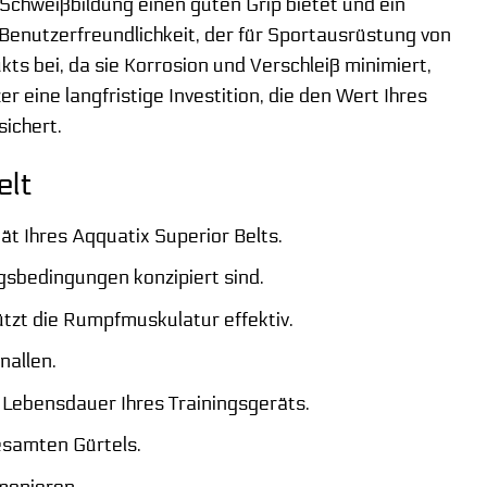
i Schweißbildung einen guten Grip bietet und ein
 Benutzerfreundlichkeit, der für Sportausrüstung von
ts bei, da sie Korrosion und Verschleiß minimiert,
 eine langfristige Investition, die den Wert Ihres
sichert.
elt
ät Ihres Aqquatix Superior Belts.
ngsbedingungen konzipiert sind.
ützt die Rumpfmuskulatur effektiv.
nallen.
 Lebensdauer Ihres Trainingsgeräts.
esamten Gürtels.
monieren.