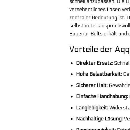
schnell anzupassen. Die Ob
versehentliches Lösen ver
zentraler Bedeutung ist. D
selbst unter anspruchsvoll
Superior Belts erhält und 
Vorteile der Aqq
Direkter Ersatz:
Schnell
Hohe Belastbarkeit:
Gef
Sicherer Halt:
Gewährlei
Einfache Handhabung:
Langlebigkeit:
Widerstan
Nachhaltige Lösung:
Ve
Passgenauigkeit:
Entwi