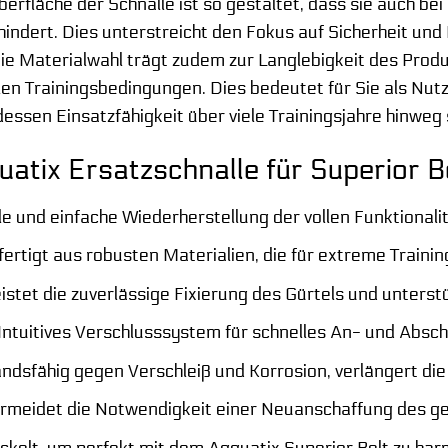
erfläche der Schnalle ist so gestaltet, dass sie auch be
hindert. Dies unterstreicht den Fokus auf Sicherheit und
ie Materialwahl trägt zudem zur Langlebigkeit des Produk
en Trainingsbedingungen. Dies bedeutet für Sie als Nutzer
dessen Einsatzfähigkeit über viele Trainingsjahre hinweg 
uatix Ersatzschnalle für Superior B
e und einfache Wiederherstellung der vollen Funktionalit
ertigt aus robusten Materialien, die für extreme Traini
stet die zuverlässige Fixierung des Gürtels und unterst
Intuitives Verschlusssystem für schnelles An- und Absch
dsfähig gegen Verschleiß und Korrosion, verlängert die
rmeidet die Notwendigkeit einer Neuanschaffung des g
ckelt, um perfekt mit dem Aqquatix Superior Belt zu har