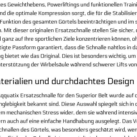
s Gewichthebens, Powerliftings und funktionellen Trainin
und die optimale Kompression sorgt, die für die Stabilisi
 Funktion des gesamten Gürtels beeinträchtigen und im 
 Mit dieser originalen Ersatzschnalle stellen Sie sicher, 
nd ganz auf Ihre sportlichen Ziele konzentrieren können,
igte Passform garantiert, dass die Schnalle nahtlos in d
 bietet wie das Original. Dies ist besonders wichtig, 
nterstützung der Wirbelsäule während schwerer Lifts vo
erialien und durchdachtes Design
Aqquatix Ersatzschnalle für den Superior Belt wurde auf 
anglebigkeit bekannt sind. Diese Auswahl spiegelt sich i
 mechanischen Stress wider, dem sie während intensiver
dern auch auf eine einfache Handhabung ausgelegt. Das V
chnallen des Gürtels, was besonders geschätzt wird, we