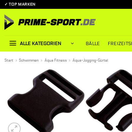
Zum
✓ TOP MARKEN
Inhalt
springen
BÄLLE
FREIZEITS
ALLE KATEGORIEN
Start
»
Schwimmen
»
Aqua Fitness
»
Aqua-Jogging-Gürtel