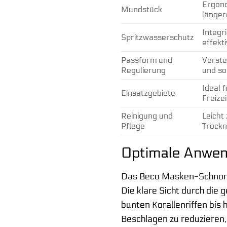
Ergono
Mundstück
länger
Integr
Spritzwasserschutz
effekt
Passform und
Verste
Regulierung
und so
Ideal 
Einsatzgebiete
Freize
Reinigung und
Leicht
Pflege
Trockn
Optimale Anwen
Das Beco Masken-Schnorche
Die klare Sicht durch die
bunten Korallenriffen bis
Beschlagen zu reduzieren, 