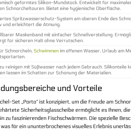
misch geformtes Silikon-Mundstück. Entwickelt für maximale
en Schnorcheltouren. Bietet eine hygienische Oberfläche.
iertes Spritzwasserschutz-System am oberen Ende des Schno
iv und erleichtert die Atmung.
llbarer Maskenband mit einfacher Schnellverstellung. Ermögl
rgt für sicheren Halt ohne Verrutschen.
für Schnorcheln,
Schwimmen
im offenen Wasser, Urlaub am Me
itsportarten.
 zu reinigen mit Süßwasser nach jedem Gebrauch. Silikonteile 
en lassen im Schatten zur Schonung der Materialien.
dungsbereiche und Vorteile
l-Set „Porto“ ist konzipiert, um die Freude am Schnorc
 gehärtete Sicherheitsglasscheibe ermöglicht es Ihnen, d
 hin zu faszinierenden Fischschwärmen. Die spezielle Be
was für ein ununterbrochenes visuelles Erlebnis unerlässl