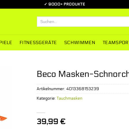
✓ 9000+ PRODUKTE
Suchen
nach:
PIELE
FITNESSGERÄTE
SCHWIMMEN
TEAMSPOR
Beco Masken-Schnorche
Artikelnummer:
4013368153239
Kategorie:
Tauchmasken
39,99
€