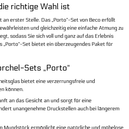
 richtige Wahl ist
n erster Stelle. Das „Porto“-Set von Beco erfüllt
ewährleisten und gleichzeitig eine einfache Atmung zu
gt, sodass Sie sich voll und ganz auf das Erlebnis
s „Porto“-Set bietet ein überzeugendes Paket für
chel-Sets „Porto“
itsglas bietet eine verzerrungsfreie und
en können.
ft an das Gesicht an und sorgt für eine
hindert unangenehme Druckstellen auch bei längerem
 Mundstück ermöglicht eine natürliche und mühelose