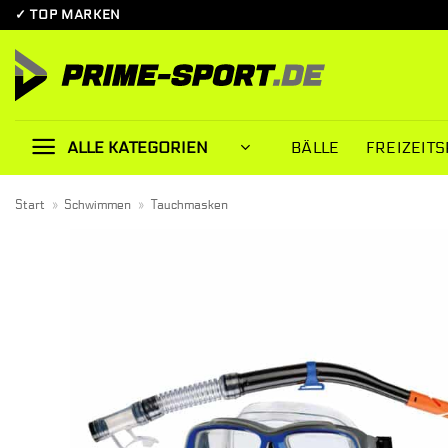
Zum
✓ TOP MARKEN
Inhalt
springen
BÄLLE
FREIZEITS
ALLE KATEGORIEN
Start
»
Schwimmen
»
Tauchmasken