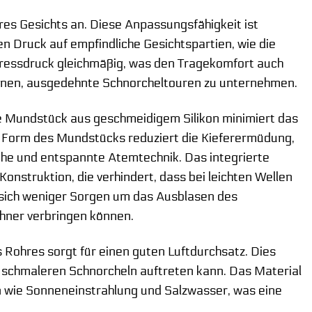
res Gesichts an. Diese Anpassungsfähigkeit ist
n Druck auf empfindliche Gesichtspartien, wie die
npressdruck gleichmäßig, was den Tragekomfort auch
planen, ausgedehnte Schnorcheltouren zu unternehmen.
he Mundstück aus geschmeidigem Silikon minimiert das
e Form des Mundstücks reduziert die Kieferermüdung,
iche und entspannte Atemtechnik. Das integrierte
nstruktion, die verhindert, dass bei leichten Wellen
e sich weniger Sorgen um das Ausblasen des
ner verbringen können.
Rohres sorgt für einen guten Luftdurchsatz. Dies
i schmaleren Schnorcheln auftreten kann. Das Material
n wie Sonneneinstrahlung und Salzwasser, was eine