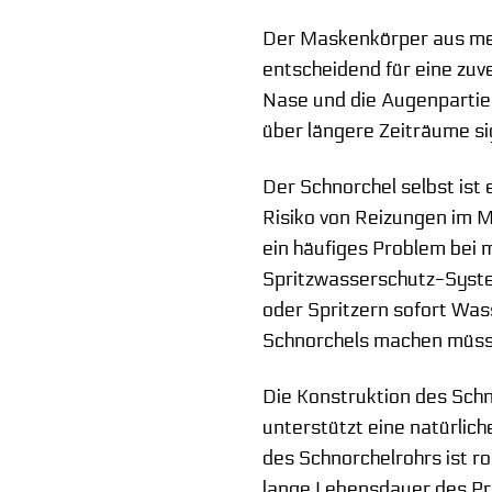
Der Maskenkörper aus medi
entscheidend für eine zuv
Nase und die Augenpartie.
über längere Zeiträume si
Der Schnorchel selbst ist
Risiko von Reizungen im 
ein häufiges Problem bei 
Spritzwasserschutz-System
oder Spritzern sofort Was
Schnorchels machen müss
Die Konstruktion des Schn
unterstützt eine natürlic
des Schnorchelrohrs ist 
lange Lebensdauer des Pr