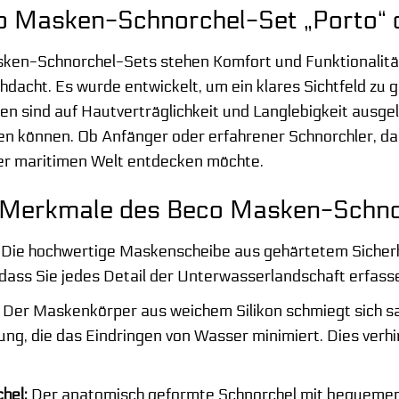
Masken-Schnorchel-Set „Porto“ die
ken-Schnorchel-Sets stehen Komfort und Funktionalität a
dacht. Es wurde entwickelt, um ein klares Sichtfeld zu g
en sind auf Hautverträglichkeit und Langlebigkeit ausgele
n können. Ob Anfänger oder erfahrener Schnorchler, da
der maritimen Welt entdecken möchte.
Merkmale des Beco Masken-Schnor
Die hochwertige Maskenscheibe aus gehärtetem Sicherhe
odass Sie jedes Detail der Unterwasserlandschaft erfass
Der Maskenkörper aus weichem Silikon schmiegt sich san
ng, die das Eindringen von Wasser minimiert. Dies ver
hel:
Der anatomisch geformte Schnorchel mit bequemem