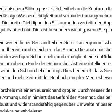
zinischem Silikon passt sich flexibel an die Konturen Ih
erlässige Wasserdichtigkeit und verhindert unangenehme
 Die breite Dichtlippe des Silikonrandes verteilt den A
gnifikant erhöht. Dies ist besonders wichtig, wenn Sie 
 ein wesentlicher Bestandteil des Sets. Das ergonomisc
Mundbereich und erleichtert das Atmen. Die anatomisch
minderwertigen Schnorcheln, und ermöglicht eine natürl
 am oberen Ende des Schnorchels ist eine intelligente Ko
ser in den Schnorchel eindringt. Dies bedeutet, dass Si
en und mehr Zeit mit der Beobachtung der Meeresbewoh
orchels mit einem ausreichend großen Durchmesser des 
he Atmung und minimiert das Gefühl der Atemnot, das be
robust und widerstandsfähig gegenüber Umwelteinflüsse
odukts gewährleistet.