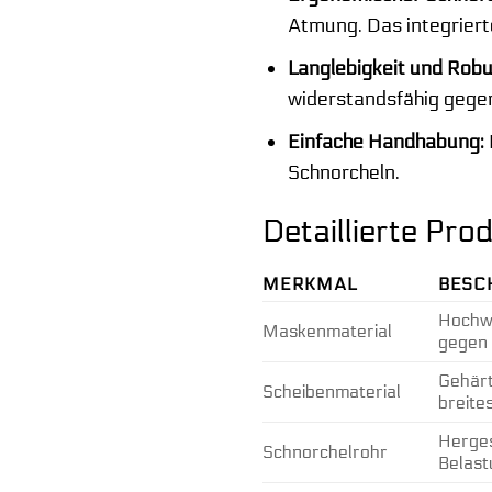
Atmung. Das integriert
Langlebigkeit und Robu
widerstandsfähig gege
Einfache Handhabung:
Schnorcheln.
Detaillierte Pr
MERKMAL
BESC
Hochwe
Maskenmaterial
gegen 
Gehärt
Scheibenmaterial
breites
Herges
Schnorchelrohr
Belast