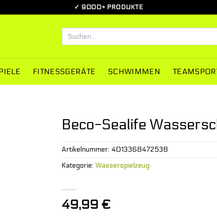
✓ 9000+ PRODUKTE
Suchen
nach:
PIELE
FITNESSGERÄTE
SCHWIMMEN
TEAMSPOR
Beco-Sealife Wassersch
Artikelnummer:
4013368472538
Kategorie:
Wasserspielzeug
49,99
€