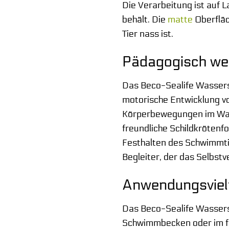
Die Verarbeitung ist auf L
behält. Die
matte
Oberfläc
Tier nass ist.
Pädagogisch wert
Das Beco-Sealife Wassersc
motorische Entwicklung vo
Körperbewegungen im Wass
freundliche Schildkrötenfo
Festhalten des Schwimmtie
Begleiter, der das Selbst
Anwendungsviel
Das Beco-Sealife Wassersc
Schwimmbecken oder im fla