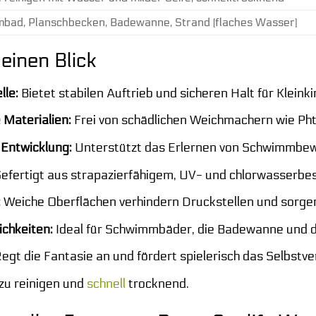
bad, Planschbecken, Badewanne, Strand (flaches Wasser)
 einen Blick
lle:
Bietet stabilen Auftrieb und sicheren Halt für Kleink
Materialien:
Frei von schädlichen Weichmachern wie Ph
 Entwicklung:
Unterstützt das Erlernen von Schwimmbew
efertigt aus strapazierfähigem, UV- und chlorwasserbe
:
Weiche Oberflächen verhindern Druckstellen und sorgen
ichkeiten:
Ideal für Schwimmbäder, die Badewanne und 
egt die Fantasie an und fördert spielerisch das Selbstv
zu reinigen und
schnell
trocknend.