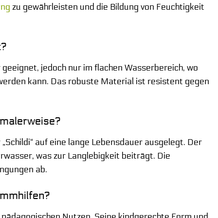
ung
zu gewährleisten und die Bildung von Feuchtigkeit
t?
r geeignet, jedoch nur im flachen Wasserbereich, wo
werden kann. Das robuste Material ist resistent gegen
rmalerweise?
Schildi“ auf eine lange Lebensdauer ausgelegt. Der
rwasser, was zur Langlebigkeit beiträgt. Die
ingungen ab.
wimmhilfen?
d pädagogischen Nutzen. Seine kindgerechte Form und