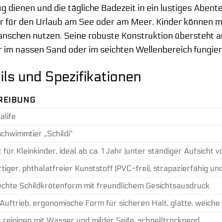
g dienen und die tägliche Badezeit in ein lustiges Abe
r für den Urlaub am See oder am Meer. Kinder können mit 
anschen nutzen. Seine robuste Konstruktion übersteht a
er im nassen Sand oder im seichten Wellenbereich fungie
ls und Spezifikationen
REIBUNG
alife
hwimmtier „Schildi“
 für Kleinkinder, ideal ab ca. 1 Jahr (unter ständiger Aufsicht
iger, phthalatfreier Kunststoff (PVC-frei), strapazierfähig u
chte Schildkrötenform mit freundlichem Gesichtsausdruck
 Auftrieb, ergonomische Form für sicheren Halt, glatte, weic
u reinigen mit Wasser und milder Seife, schnelltrocknend