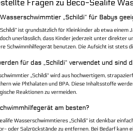
stellte Fragen zu Beco-Sealife Was
 Wasserschwimmtier „Schildi“ für Babys gee
hildi“ ist grundsätzlich für Kleinkinder ab etwa einem J
doch unerlässlich, dass Kinder jederzeit unter direkter
ere Schwimmhilfegerät benutzen. Die Aufsicht ist stets 
erden für das „Schildi“ verwendet und sind d
hwimmtier „Schildi“ wird aus hochwertigem, strapazierfäh
ern wie Phthalaten und BPA. Diese Inhaltsstoffe werden
rgische Reaktionen zu vermeiden.
 Schwimmhilfegerät am besten?
alife Wasserschwimmtieres „Schildi“ ist denkbar einfac
r- oder Salzrückstände zu entfernen. Bei Bedarf kann 