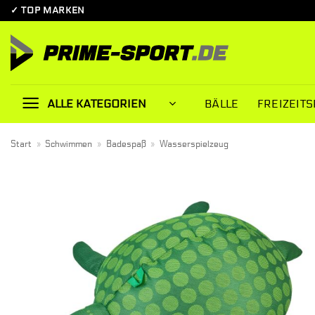
Zum
✓ TOP MARKEN
Inhalt
springen
BÄLLE
FREIZEITS
ALLE KATEGORIEN
Start
»
Schwimmen
»
Badespaß
»
Wasserspielzeug