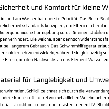
icherheit und Komfort für kleine 
n im und am Wasser hat oberste Priorität. Das Beco-Sea
 Sicherheitsstandards konzipiert, um Eltern ein beruhi
ie ergonomische Formgebung sorgt für einen stabilen un
ppen verhindert. Die weiche, aber dennoch widerstandsf
 bei längerem Gebrauch. Das Schwimmhilfegerät erlaubt
n spielerisch zu entwickeln, während sie gleichzeitig von 
 die Eltern, um den Nachwuchs an das Element Wasser z
terial für Langlebigkeit und Umwe
chwimmtier „Schildi“ zeichnet sich durch die Verwendun
endete Kunststoff ist frei von schädlichen Weichmachern
erial ist nicht nur robust und resistent gegen UV-Strah