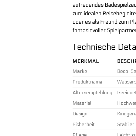
aufregendes Badespielzeu
zum idealen Reisebegleite
oder es als Freund zum Pl
fantasievoller Spielpartn
Technische Detai
MERKMAL
BESCH
Marke
Beco-Se
Produktname
Wassersc
Altersempfehlung
Geeignet
Material
Hochwert
Design
Kindgere
Sicherheit
Stabiler
Pflege
Leicht z