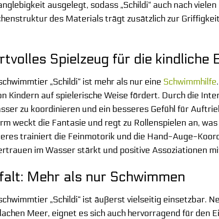
anglebigkeit ausgelegt, sodass „Schildi“ auch nach viel
henstruktur des Materials trägt zusätzlich zur Griffigkei
volles Spielzeug für die kindliche
hwimmtier „Schildi“ ist mehr als nur eine
Schwimmhilfe
n Kindern auf spielerische Weise fördert. Durch die Inte
er zu koordinieren und ein besseres Gefühl für Auftrie
rm weckt die Fantasie und regt zu Rollenspielen an, was 
res trainiert die Feinmotorik und die Hand-Auge-Koordin
vertrauen im Wasser stärkt und positive Assoziationen m
falt: Mehr als nur Schwimmen
hwimmtier „Schildi“ ist äußerst vielseitig einsetzbar. 
chen Meer, eignet es sich auch hervorragend für den Ei