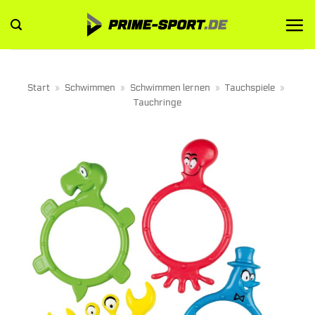
Zum
Inhalt
springen
Start
»
Schwimmen
»
Schwimmen lernen
»
Tauchspiele
»
Tauchringe