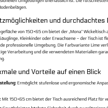
ionellen Umgebungen unerlässlich ist. Die rutschfesten
Bodenbelägen.
satzmöglichkeiten und durchdachtes
egefläche von 150×65 cm bietet der „Mona“ Wickeltisch au
Säuglinge, Kleinkinder oder Erwachsene – der Tisch ist fl
 jede professionelle Umgebung. Die Farbvariante Lime ver
ge Verarbeitung und die verwendeten Materialien garant
ng.
male und Vorteile auf einen Blick
tellung:
Ermöglicht stufenlose und ergonomische Anpas
:
Mit 150×65 cm bietet der Tisch ausreichend Platz für