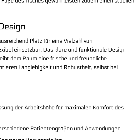
 Füße des Tisches gewährleisten zudem einen stabilen
 Design
sreichend Platz für eine Vielzahl von
exibel einsetzbar. Das klare und funktionale Design
leiht dem Raum eine frische und freundliche
ieren Langlebigkeit und Robustheit, selbst bei
sung der Arbeitshöhe für maximalen Komfort des
 verschiedene Patientengrößen und Anwendungen.