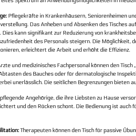
breites Spektrum an Anwendungsmöglichkeiten in medizi
ge:
Pflegekräfte in Krankenhäusern, Seniorenheimen und
erstellung. Das Anheben und Absenken des Tisches auf 
Dies kann signifikant zur Reduzierung von krankheitsb
szufriedenheit des Personals steigern. Die Möglichkeit,
onieren, erleichtert die Arbeit und erhöht die Effizienz.
rzte und medizinisches Fachpersonal können den Tisch 
Abtasten des Bauches oder für dermatologische Inspekti
erbei unerlässlich. Die seitlichen Begrenzungen bieten a
pflegende Angehörige, die ihre Liebsten zu Hause versor
leichtert und den Rücken schont. Die Bedienung ist auch 
itation:
Therapeuten können den Tisch für passive Üb