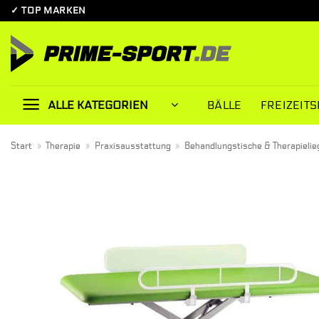
Zum
✓ TOP MARKEN
Inhalt
springen
BÄLLE
FREIZEITS
ALLE KATEGORIEN
Start
»
Therapie
»
Praxisausstattung
»
Behandlungstische & Therapielie