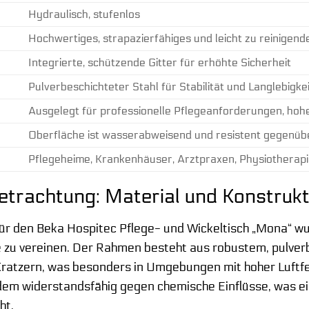
Hydraulisch, stufenlos
Hochwertiges, strapazierfähiges und leicht zu reinigend
Integrierte, schützende Gitter für erhöhte Sicherheit
Pulverbeschichteter Stahl für Stabilität und Langlebigkei
Ausgelegt für professionelle Pflegeanforderungen, hohe
Oberfläche ist wasserabweisend und resistent gegenübe
Pflegeheime, Krankenhäuser, Arztpraxen, Physiotherapie
etrachtung: Material und Konstrukt
für den Beka Hospitec Pflege- und Wickeltisch „Mona“ wu
 zu vereinen. Der Rahmen besteht aus robustem, pulver
Kratzern, was besonders in Umgebungen mit hoher Luftfeuc
udem widerstandsfähig gegen chemische Einflüsse, was 
ht.