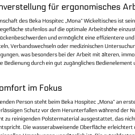
nverstellung für ergonomisches Ar
schaft des Beka Hospitec „Mona“ Wickeltisches ist sein
egefläche stufenlos auf die optimale Arbeitshöhe einzust
 Rückenbeschwerden und ermöglicht eine effizientere un
keln, Verbandswechseln oder medizinischen Untersuchung
gungen, was besonders bei der Arbeit mit älteren, immo
he Bedienung durch ein gut zugängliches Bedienelement u
Komfort im Fokus
egenden Person steht beim Beka Hospitec „Mona“ an erst
erlässigen Schutz vor dem Herunterfallen während der Nu
ht zu reinigenden Polstermaterial ausgestattet, das nic
tspricht. Die wasserabweisende Oberfläche erleichtert d