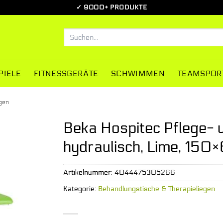
✓ 9000+ PRODUKTE
Suchen
nach:
PIELE
FITNESSGERÄTE
SCHWIMMEN
TEAMSPOR
gen
Beka Hospitec Pflege- 
hydraulisch, Lime, 150
Artikelnummer:
4044475305266
Kategorie:
Behandlungstische & Therapieliegen