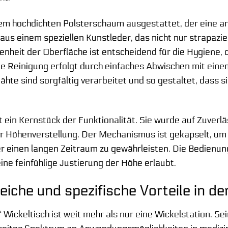
inem hochdichten Polsterschaum ausgestattet, der eine 
aus einem speziellen Kunstleder, das nicht nur strapazie
nheit der Oberfläche ist entscheidend für die Hygiene, d
chte Reinigung erfolgt durch einfaches Abwischen mit ei
Nähte sind sorgfältig verarbeitet und so gestaltet, dass s
st ein Kernstück der Funktionalität. Sie wurde auf Zuver
r Höhenverstellung. Der Mechanismus ist gekapselt, um 
r einen langen Zeitraum zu gewährleisten. Die Bedienung
eine feinfühlige Justierung der Höhe erlaubt.
che und spezifische Vorteile in de
ickeltisch ist weit mehr als nur eine Wickelstation. Sei