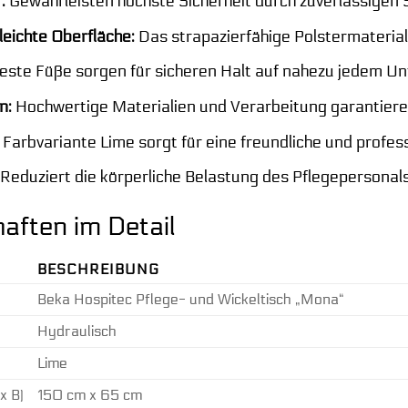
:
Gewährleisten höchste Sicherheit durch zuverlässigen S
leichte Oberfläche:
Das strapazierfähige Polstermaterial i
este Füße sorgen für sicheren Halt auf nahezu jedem Un
n:
Hochwertige Materialien und Verarbeitung garantiere
Farbvariante Lime sorgt für eine freundliche und profess
Reduziert die körperliche Belastung des Pflegepersonals 
aften im Detail
BESCHREIBUNG
Beka Hospitec Pflege- und Wickeltisch „Mona“
Hydraulisch
Lime
x B)
150 cm x 65 cm