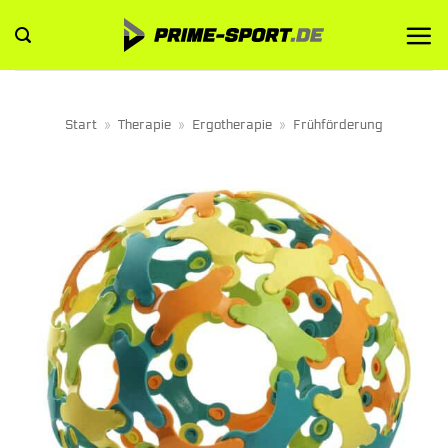
Zum
Inhalt
springen
Start
»
Therapie
»
Ergotherapie
»
Frühförderung