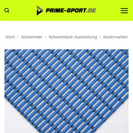
Zum
Inhalt
springen
Start
»
Schwimmen
»
Schwimmbad-Ausstattung
»
Bädermatten