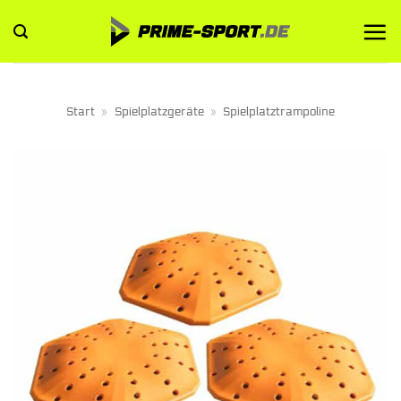
Zum
Inhalt
springen
Start
»
Spielplatzgeräte
»
Spielplatztrampoline