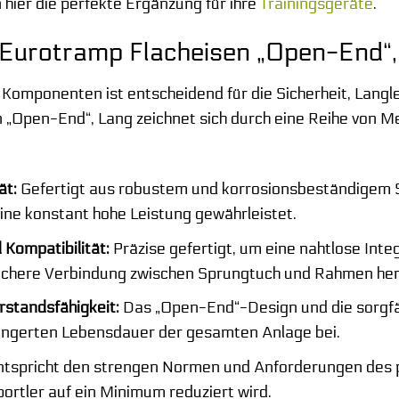
 hier die perfekte Ergänzung für ihre
Trainingsgeräte
.
s Eurotramp Flacheisen „Open-End“,
Komponenten ist entscheidend für die Sicherheit, Langle
„Open-End“, Lang zeichnet sich durch eine Reihe von Me
ät:
Gefertigt aus robustem und korrosionsbeständigem S
ine konstant hohe Leistung gewährleistet.
Kompatibilität:
Präzise gefertigt, um eine nahtlose Int
sichere Verbindung zwischen Sprungtuch und Rahmen her
rstandsfähigkeit:
Das „Open-End“-Design und die sorgfä
längerten Lebensdauer der gesamten Anlage bei.
tspricht den strengen Normen und Anforderungen des p
portler auf ein Minimum reduziert wird.