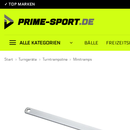
Zum
✓ TOP MARKEN
Inhalt
springen
BÄLLE
FREIZEITS
ALLE KATEGORIEN
Start
»
Turngeräte
»
Turntrampoline
»
Minitramps