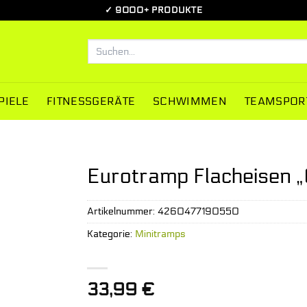
✓ 9000+ PRODUKTE
Suchen
nach:
PIELE
FITNESSGERÄTE
SCHWIMMEN
TEAMSPOR
Eurotramp Flacheisen 
Artikelnummer:
4260477190550
Kategorie:
Minitramps
33,99
€