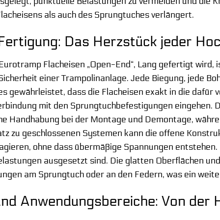
usgelegt, punktuelle Belastungen zu vermeiden und die K
lacheisens als auch des Sprungtuches verlängert.
r Fertigung: Das Herzstück jeder Ho
s Eurotramp Flacheisen „Open-End“, Lang gefertigt wird, 
cherheit einer Trampolinanlage. Jede Biegung, jede Bo
ies gewährleistet, dass die Flacheisen exakt in die da
erbindung mit den Sprungtuchbefestigungen eingehen. Di
ache Handhabung bei der Montage und Demontage, während
atz zu geschlossenen Systemen kann die offene Konstru
agieren, ohne dass übermäßige Spannungen entstehen. Di
lastungen ausgesetzt sind. Die glatten Oberflächen un
ngen am Sprungtuch oder an den Federn, was ein weiterer
und Anwendungsbereiche: Von der H