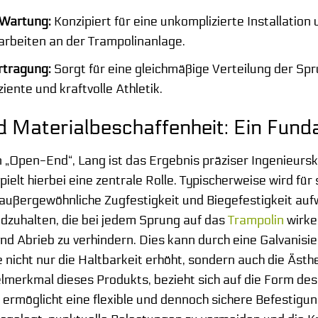
 Wartung:
Konzipiert für eine unkomplizierte Installation u
rbeiten an der Trampolinanlage.
rtragung:
Sorgt für eine gleichmäßige Verteilung der S
ziente und kraftvolle Athletik.
d Materialbeschaffenheit: Ein Fun
„Open-End“, Lang ist das Ergebnis präziser Ingenieursk
pielt hierbei eine zentrale Rolle. Typischerweise wird f
 außergewöhnliche Zugfestigkeit und Biegefestigkeit aufw
dzuhalten, die bei jedem Sprung auf das
Trampolin
wirken
nd Abrieb zu verhindern. Dies kann durch eine Galvanisi
e nicht nur die Haltbarkeit erhöht, sondern auch die Äst
lmerkmal dieses Produkts, bezieht sich auf die Form des
ermöglicht eine flexible und dennoch sichere Befestigu