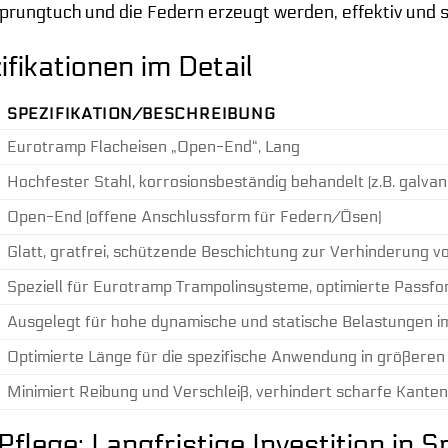
 Sprungtuch und die Federn erzeugt werden, effektiv und
fikationen im Detail
SPEZIFIKATION/BESCHREIBUNG
Eurotramp Flacheisen „Open-End“, Lang
Hochfester Stahl, korrosionsbeständig behandelt (z.B. galvan
Open-End (offene Anschlussform für Federn/Ösen)
Glatt, gratfrei, schützende Beschichtung zur Verhinderung 
Speziell für Eurotramp Trampolinsysteme, optimierte Pass
Ausgelegt für hohe dynamische und statische Belastungen im
Optimierte Länge für die spezifische Anwendung in größeren
Minimiert Reibung und Verschleiß, verhindert scharfe Kanten
Pflege: Langfristige Investition in S