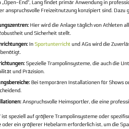
 „Open-End“, Lang findet primär Anwendung in professio
er anspruchsvolle Freizeitnutzung konzipiert sind. Dazu 
ungszentren:
Hier wird die Anlage täglich von Athleten a
bustheit und Sicherheit stellt.
nrichtungen:
In
Sportunterricht
und AGs wird die Zuverlä
 benötigt.
ichtungen:
Spezielle Trampolinsysteme, die auch die Un
ilität und Präzision.
ungsbereiche:
Bei temporären Installationen für Shows o
cheidend.
llationen:
Anspruchsvolle Heimsportler, die eine professio
 ist speziell auf größere Trampolinsysteme oder spezi
 oder ein größerer Hebelarm erforderlich ist, um die Span