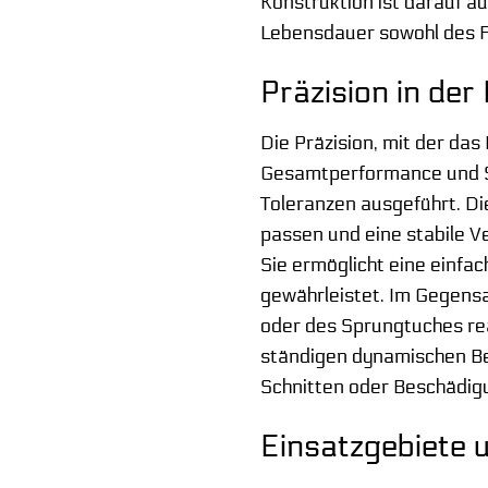
Konstruktion ist darauf a
Lebensdauer sowohl des F
Präzision in de
Die Präzision, mit der da
Gesamtperformance und Si
Toleranzen ausgeführt. D
passen und eine stabile V
Sie ermöglicht eine einf
gewährleistet. Im Gegens
oder des Sprungtuches re
ständigen dynamischen Be
Schnitten oder Beschädigu
Einsatzgebiete 