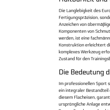
Die Langlebigkeit des Eur
Fertigungspräzision, sonde
Anzeichen von übermäßigem
Komponenten von Schmutz u
werden, ist eine fachmänn
Konstruktion erleichtert 
komplexes Werkzeug erforde
Zustand für den Trainings
Die Bedeutung de
Im professionellen Sport s
ein integraler Bestandtei
diesem Flacheisen, garanti
ursprüngliche Anlage entwi