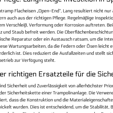
otramp Flacheisen „Open-End“, Lang resultiert nicht nur
rn auch aus der richtigen Pflege. Regelmäßige Inspektio
 Verschleiß, Verformung oder Korrosion auftreten. Bei 
nd Staub befreit werden. Die Oberflächenbeschichtung s
ische Reparatur oder ein Austausch ratsam, um die Inte
diese Wartungsarbeiten, da die Federn oder Ösen leicht
rlich ist. Dies reduziert die Ausfallzeiten und stellt si
betrieb zur Verfügung steht.
r richtigen Ersatzteile für die Sich
ind Sicherheit und Zuverlässigkeit von allerhöchster Pri
l der Sicherheitskette einer Trampolinanlage. Die Verwen
ert, dass die Konstruktion und die Materialeigenschafte
ckelt wurden. Dies ist entscheidend, um die Stabilität, 