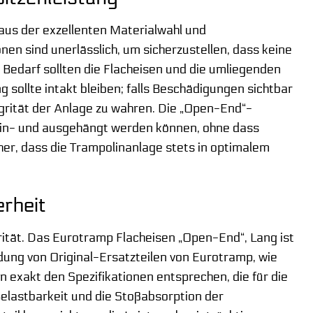
 aus der exzellenten Materialwahl und
nen sind unerlässlich, um sicherzustellen, dass keine
Bedarf sollten die Flacheisen und die umliegenden
ollte intakt bleiben; falls Beschädigungen sichtbar
grität der Anlage zu wahren. Die „Open-End“-
 ein- und ausgehängt werden können, ohne dass
cher, dass die Trampolinanlage stets in optimalem
erheit
orität. Das Eurotramp Flacheisen „Open-End“, Lang ist
dung von Original-Ersatzteilen von Eurotramp, wie
n exakt den Spezifikationen entsprechen, die für die
Belastbarkeit und die Stoßabsorption der