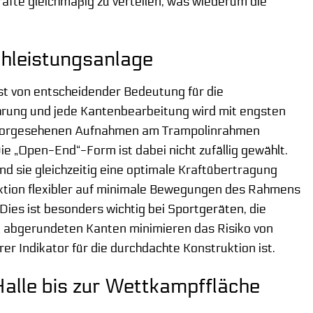
räfte gleichmäßig zu verteilen, was wiederum die
chleistungsanlage
ist von entscheidender Bedeutung für die
hrung und jede Kantenbearbeitung wird mit engsten
für vorgesehenen Aufnahmen am Trampolinrahmen
e „Open-End“-Form ist dabei nicht zufällig gewählt.
 sie gleichzeitig eine optimale Kraftübertragung
ktion flexibler auf minimale Bewegungen des Rahmens
es ist besonders wichtig bei Sportgeräten, die
d abgerundeten Kanten minimieren das Risiko von
 Indikator für die durchdachte Konstruktion ist.
alle bis zur Wettkampffläche