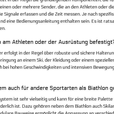
 einen oder mehrere Sender, die an den Athleten oder d
ie Signale erfassen und die Zeit messen. Je nach spezi
d eine Bedienungsanleitung enthalten sein. Es ist ratsa
en.
 am Athleten oder der Ausrüstung befestigt
 erfolgt in der Regel über robuste und sichere Halterung
ringung an einem Ski, der Kleidung oder einem speziellen
uch bei hohen Geschwindigkeiten und intensiven Bewegunge
em auch für andere Sportarten als Biathlon g
stem ist sehr vielseitig und kann für eine breite Palett
derlich ist. Dazu gehören neben dem Biathlon auch Skila
modulare Bauweise ermöglicht die Anpassung an verschi