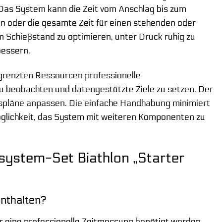
Das System kann die Zeit vom Anschlag bis zum
n oder die gesamte Zeit für einen stehenden oder
 Schießstand zu optimieren, unter Druck ruhig zu
bessern.
egrenzten Ressourcen professionelle
 zu beobachten und datengestützte Ziele zu setzen. Der
gspläne anpassen. Die einfache Handhabung minimiert
Möglichkeit, das System mit weiteren Komponenten zu
system-Set Biathlon „Starter
enthalten?
r eine professionelle Zeitmessung benötigt werden.