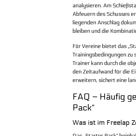
analysieren. Am Schießst
Abfeuern des Schusses erf
liegenden Anschlag dokume
bleiben und die Kombinati
Für Vereine bietet das „S
Trainingsbedingungen zu s
Trainer kann durch die o
den Zeitaufwand für die E
erweitern, sichert eine lan
FAQ – Häufig ge
Pack“
Was ist im Freelap Z
Das „Starter Pack“ beinha