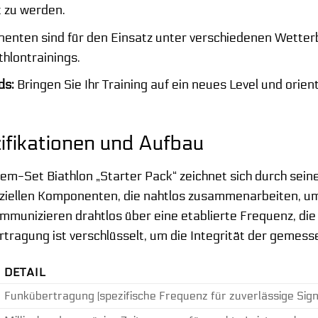
 zu werden.
nten sind für den Einsatz unter verschiedenen Wetter
hlontrainings.
ds:
Bringen Sie Ihr Training auf ein neues Level und orien
ifikationen und Aufbau
m-Set Biathlon „Starter Pack“ zeichnet sich durch sei
ziellen Komponenten, die nahtlos zusammenarbeiten, um
unizieren drahtlos über eine etablierte Frequenz, die
rtragung ist verschlüsselt, um die Integrität der gemes
DETAIL
Funkübertragung (spezifische Frequenz für zuverlässige Sig