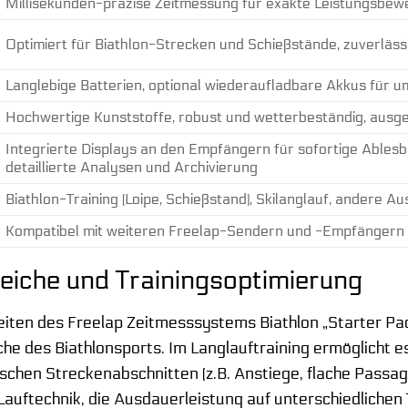
Millisekunden-präzise Zeitmessung für exakte Leistungsbew
Optimiert für Biathlon-Strecken und Schießstände, zuverläs
Langlebige Batterien, optional wiederaufladbare Akkus für 
Hochwertige Kunststoffe, robust und wetterbeständig, ausgel
Integrierte Displays an den Empfängern für sofortige Ablesb
detaillierte Analysen und Archivierung
Biathlon-Training (Loipe, Schießstand), Skilanglauf, andere
Kompatibel mit weiteren Freelap-Sendern und -Empfängern
iche und Trainingsoptimierung
en des Freelap Zeitmesssystems Biathlon „Starter Pack“ 
che des Biathlonsports. Im Langlauftraining ermöglicht e
ischen Streckenabschnitten (z.B. Anstiege, flache Passa
r Lauftechnik, die Ausdauerleistung auf unterschiedliche