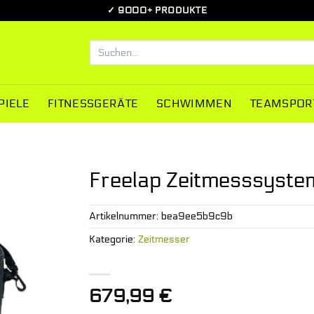
✓ 9000+ PRODUKTE
Suchen
nach:
PIELE
FITNESSGERÄTE
SCHWIMMEN
TEAMSPOR
Freelap Zeitmesssystem
Artikelnummer:
bea9ee5b9c9b
Kategorie:
Zeitmesser
679,99
€