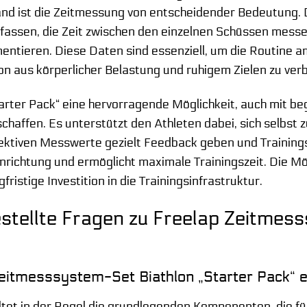
and ist die Zeitmessung von entscheidender Bedeutung. 
assen, die Zeit zwischen den einzelnen Schüssen messe
ntieren. Diese Daten sind essenziell, um die Routine am
on aus körperlicher Belastung und ruhigem Zielen zu ver
tarter Pack“ eine hervorragende Möglichkeit, auch mit b
chaffen. Es unterstützt den Athleten dabei, sich selbst
bjektiven Messwerte gezielt Feedback geben und Trainin
inrichtung und ermöglicht maximale Trainingszeit. Die 
gfristige Investition in die Trainingsinfrastruktur.
stellte Fragen zu Freelap Zeitmess
eitmesssystem-Set Biathlon „Starter Pack“ 
ltet in der Regel die grundlegenden Komponenten, die fü