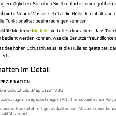
g ermöglichen. So haben Sie Ihre Karte immer griffberei
Schmutz:
Neben Wasser schützt die Hülle den Inhalt auch
ie Funktionalität beeinträchtigen könnten.
ität:
Moderne
Modelle
sind oft so konzipiert, dass T
ch bedient werden können, was die Benutzerfreundlichkeit
tz des hohen Schutzniveaus ist die Hülle so gestaltet, 
iert.
aften im Detail
PEZIFIKATION
ilva Schutzhülle „Map Case“ M30
ochwertiges, strapazierfähiges TPU (Thermoplastisches Polyu
obuster Kunststoff mit gut abdichtendem Mechanismus, konzip
ualitätsverlust.