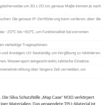
typischerweise um 30 x 20 cm, genaue Maße können je nach
uchen. Die genaue IP-Zertifizierung kann variieren, aber die
ise -20°C bis +60°C, um Funktionalität bei extremen
n vielseitige Trageoptionen.
n und Anzeigen; UV-beständig, um Vergilbung zu minimieren.
en, Wassersport (eingeschränkt), taktische Einsätze.
Sonneneinstrahlung über längere Zeit vermeiden, um
O. Die Silva Schutzhülle „Map Case“ M30 verkörpert
rtiger Materialien. Das verwendete TPU-Material ist