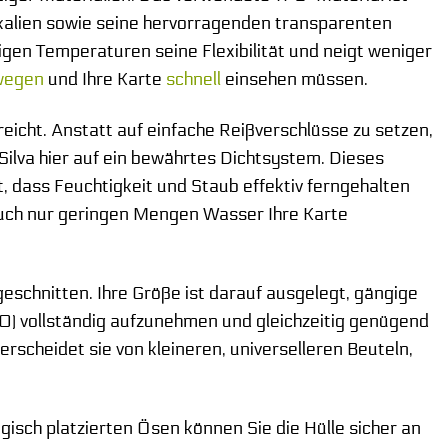
ikalien sowie seine hervorragenden transparenten
gen Temperaturen seine Flexibilität und neigt weniger
wegen
und Ihre Karte
schnell
einsehen müssen.
reicht. Anstatt auf einfache Reißverschlüsse zu setzen,
ilva hier auf ein bewährtes Dichtsystem. Dieses
t, dass Feuchtigkeit und Staub effektiv ferngehalten
 auch nur geringen Mengen Wasser Ihre Karte
eschnitten. Ihre Größe ist darauf ausgelegt, gängige
) vollständig aufzunehmen und gleichzeitig genügend
rscheidet sie von kleineren, universelleren Beuteln,
gisch platzierten Ösen können Sie die Hülle sicher an