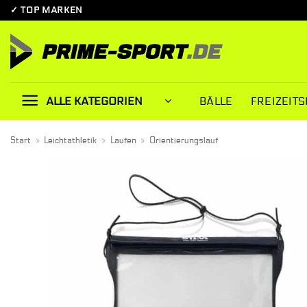
Zum
✓ TOP MARKEN
Inhalt
springen
BÄLLE
FREIZEITS
ALLE KATEGORIEN
Start
»
Leichtathletik
»
Laufen
»
Orientierungslauf