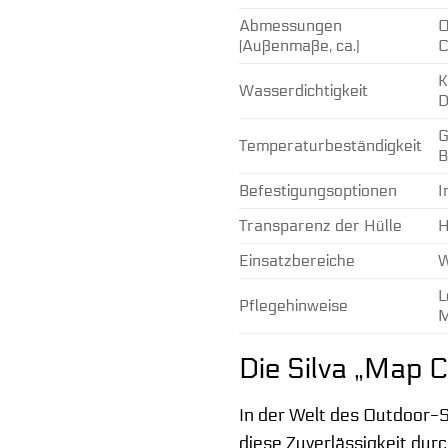
Abmessungen
O
(Außenmaße, ca.)
C
K
Wasserdichtigkeit
D
G
Temperaturbeständigkeit
B
Befestigungsoptionen
I
Transparenz der Hülle
H
Einsatzbereiche
W
L
Pflegehinweise
M
Die Silva „Map 
In der Welt des Outdoor-S
diese Zuverlässigkeit dur