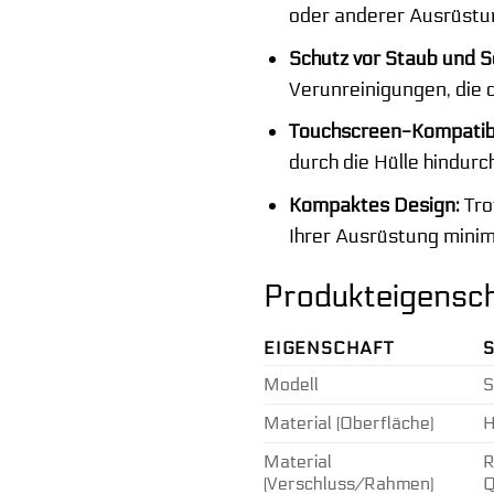
oder anderer Ausrüstun
Schutz vor Staub und 
Verunreinigungen, die d
Touchscreen-Kompatibil
durch die Hülle hindur
Kompaktes Design:
Tro
Ihrer Ausrüstung minim
Produkteigensch
EIGENSCHAFT
S
Modell
S
Material (Oberfläche)
H
Material
R
(Verschluss/Rahmen)
Q