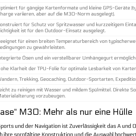
ptimiert für gängige Kartenformate und kleine GPS-Geräte (
harge variieren, aber auf die M30-Norm ausgelegt).
onstruiert für Schutz vor Spritzwasser und kurzzeitigem Einta
ichtigkeit ist für den Outdoor-Einsatz ausgelegt.
eeignet für einen breiten Temperaturbereich von typischerwe
edingungen zu gewährleisten.
ntegrierte Ösen und ein verstellbarer Umhängegurt ermögliche
ohe Klarheit der TPU-Folie für optimale Lesbarkeit von Karte
andern, Trekking, Geocaching, Outdoor-Sportarten, Expedition
eicht zu reinigen mit Wasser und mildem Spülmittel. Direkte 
aterialalterung vorzubeugen.
Case“ M30: Mehr als nur eine Hülle
ports und der Navigation ist Zuverlässigkeit das A und 
ch ihre sorgfältige Konstruktion und die Auswahl hochwe