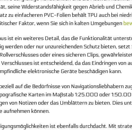
lität, seine Widerstandsfähigkeit gegen Abrieb und Chem
tz zu einfacheren PVC-Folien behält TPU auch bei niedri
kritischer Faktor, wenn Sie sich in kalten Umgebungen
be
ist ein weiteres Detail, das die Funktionalität unterst
g werden oder nur unzureichenden Schutz bieten, setzt S
Rollverschlusses oder eines sicheren Clips, gewährleiste
s Verschlusses ist entscheidend, da das Eindringen von
mpfindliche elektronische Geräte beschädigen kann.
eziell auf die Bedürfnisse von Navigationsliebhabern zug
topografische Karten im Maßstab 1:25.000 oder 1:50.000
gen von Notizen oder das Umblättern zu bieten. Dies unte
arte aufnehmen können.
igungsmöglichkeiten ist ebenfalls durchdacht. Mit strate