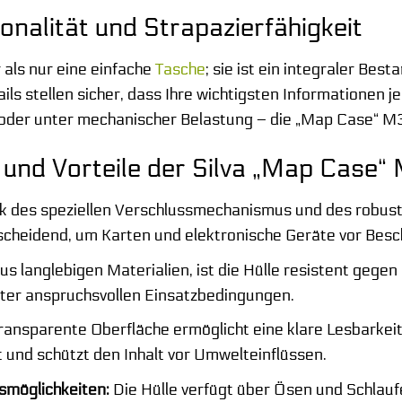
nalität und Strapazierfähigkeit
 als nur eine einfache
Tasche
; sie ist ein integraler Bes
ls stellen sicher, dass Ihre wichtigsten Informationen je
der unter mechanischer Belastung – die „Map Case“ M30
und Vorteile der Silva „Map Case
 des speziellen Verschlussmechanismus und des robuste
ntscheidend, um Karten und elektronische Geräte vor Bes
us langlebigen Materialien, ist die Hülle resistent gegen
ter anspruchsvollen Einsatzbedingungen.
ansparente Oberfläche ermöglicht eine klare Lesbarkeit 
 und schützt den Inhalt vor Umwelteinflüssen.
gsmöglichkeiten:
Die Hülle verfügt über Ösen und Schlaufe