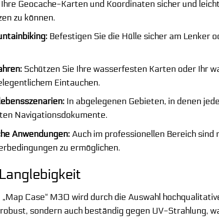
 Ihre Geocache-Karten und Koordinaten sicher und leich
zen zu können.
ntainbiking:
Befestigen Sie die Hülle sicher am Lenker 
ahren:
Schützen Sie Ihre wasserfesten Karten oder Ihr 
elegentlichem Eintauchen.
lebensszenarien:
In abgelegenen Gebieten, in denen jede 
gsten Navigationsdokumente.
sche Anwendungen:
Auch im professionellen Bereich sind
terbedingungen zu ermöglichen.
Langlebigkeit
va „Map Case“ M30 wird durch die Auswahl hochqualitati
d robust, sondern auch beständig gegen UV-Strahlung, w