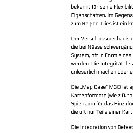
bekannt für seine Flexibi
Eigenschaften. Im Gegensa
zum Reißen. Dies ist ein 
Der Verschlussmechanismus 
die bei Nässe schwergängi
System, oft in Form eines 
werden. Die Integrität de
unleserlich machen oder e
Die „Map Case“ M30 ist sp
Kartenformate (wie z.B. 
Spielraum für das Hinzufü
die oft nur Teile einer K
Die Integration von Befest