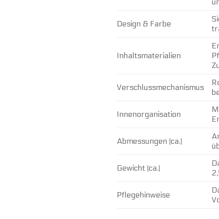
un
S
Design & Farbe
tr
En
Inhaltsmaterialien
Pf
Z
Ro
Verschlussmechanismus
b
M
Innenorganisation
Er
A
Abmessungen (ca.)
üb
Da
Gewicht (ca.)
2,
Da
Pflegehinweise
Vo