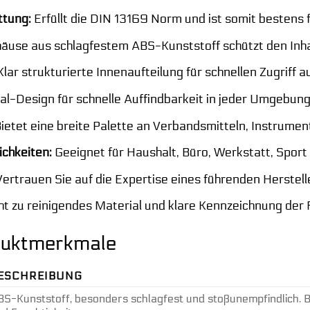
tung:
Erfüllt die DIN 13169 Norm und ist somit bestens 
äuse aus schlagfestem ABS-Kunststoff schützt den Inhal
lar strukturierte Innenaufteilung für schnellen Zugriff au
al-Design für schnelle Auffindbarkeit in jeder Umgebung
ietet eine breite Palette an Verbandsmitteln, Instrume
ichkeiten:
Geeignet für Haushalt, Büro, Werkstatt, Sport
ertrauen Sie auf die Expertise eines führenden Herstell
ht zu reinigendes Material und klare Kennzeichnung der 
oduktmerkmale
ESCHREIBUNG
S-Kunststoff, besonders schlagfest und stoßunempfindlich. B