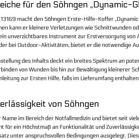
iche für den Söhngen „Dynamic-G
13169 macht den Söhngen Erste-Hilfe-Koffer „Dynamic-Gl
n kann er kleinere Verletzungen wie Schnittwunden ode
ein unverzichtbares Instrument zur Erstversorgung von A
oder bei Outdoor-Aktivitäten, bietet er die notwendige A
tellung des Inhalts deckt ein breites Spektrum an poten
binden von Wunden bis hin zur Bewältigung kleinerer Sch
nleitung zur Ersten Hilfe, falls im Lieferumfang enthalten
verlässigkeit von Söhngen
r Name im Bereich der Notfallmedizin und bietet seit vie
t für ein Höchstmaß an Funktionalität und Zuverlässigke
satz unter anspruchsvollen Bedingungen ausgelegt. Dies