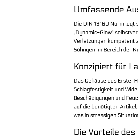
Umfassende Auss
Die DIN 13169 Norm legt s
„Dynamic-Glow“ selbstverst
Verletzungen kompetent zu
Söhngen im Bereich der No
Konzipiert für 
Das Gehäuse des Erste-Hil
Schlagfestigkeit und Wide
Beschädigungen und Feucht
auf die benötigten Artikel
was in stressigen Situati
Die Vorteile de