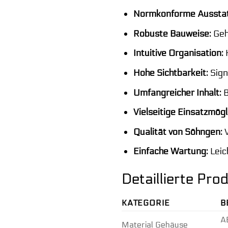
Normkonforme Ausstat
Robuste Bauweise:
Geh
Intuitive Organisation:
K
Hohe Sichtbarkeit:
Sign
Umfangreicher Inhalt:
B
Vielseitige Einsatzmögl
Qualität von Söhngen:
V
Einfache Wartung:
Leic
Detaillierte Pr
KATEGORIE
B
AB
Material Gehäuse