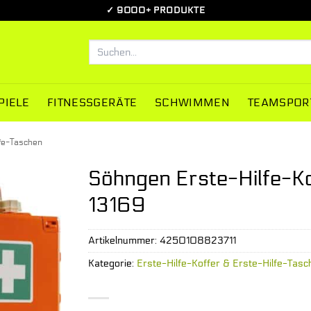
✓ 9000+ PRODUKTE
Suchen
nach:
PIELE
FITNESSGERÄTE
SCHWIMMEN
TEAMSPOR
lfe-Taschen
Söhngen Erste-Hilfe-K
13169
Artikelnummer:
4250108823711
Kategorie:
Erste-Hilfe-Koffer & Erste-Hilfe-Tasc