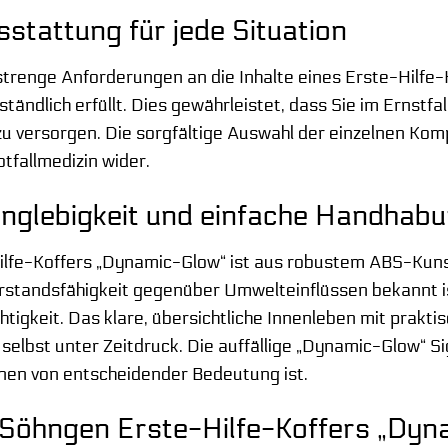
tattung für jede Situation
trenge Anforderungen an die Inhalte eines Erste-Hilfe-K
ändlich erfüllt. Dies gewährleistet, dass Sie im Ernstfa
 versorgen. Die sorgfältige Auswahl der einzelnen Komp
tfallmedizin wider.
Langlebigkeit und einfache Handhab
fe-Koffers „Dynamic-Glow“ ist aus robustem ABS-Kunstst
rstandsfähigkeit gegenüber Umwelteinflüssen bekannt ist
igkeit. Das klare, übersichtliche Innenleben mit praktis
, selbst unter Zeitdruck. Die auffällige „Dynamic-Glow“ S
onen von entscheidender Bedeutung ist.
s Söhngen Erste-Hilfe-Koffers „Dyn