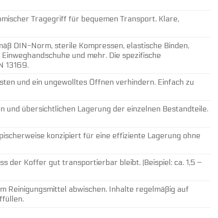
mischer Tragegriff für bequemen Transport. Klare,
emäß DIN-Norm, sterile Kompressen, elastische Binden,
e, Einweghandschuhe und mehr. Die spezifische
N 13169.
sten und ein ungewolltes Öffnen verhindern. Einfach zu
 und übersichtlichen Lagerung der einzelnen Bestandteile.
ypischerweise konzipiert für eine effiziente Lagerung ohne
s der Koffer gut transportierbar bleibt. (Beispiel: ca. 1,5 –
em Reinigungsmittel abwischen. Inhalte regelmäßig auf
füllen.