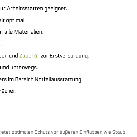
für Arbeitsstätten geeignet.
t optimal.
f alle Materialien.
.
nten und
Zubehör
zur Erstversorgung.
 und unterwegs.
ers im Bereich Notfallausstattung.
Fächer.
ietet optimalen Schutz vor äußeren Einflüssen wie Staub