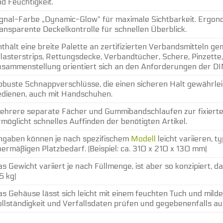
d Feuchtigkeit.
ignal-Farbe „Dynamic-Glow“ für maximale Sichtbarkeit. Ergono
ansparente Deckelkontrolle für schnellen Überblick.
thält eine breite Palette an zertifizierten Verbandsmitteln g
lasterstrips, Rettungsdecke, Verbandtücher, Schere, Pinzett
usammenstellung orientiert sich an den Anforderungen der DI
buste Schnappverschlüsse, die einen sicheren Halt gewährlei
edienen, auch mit Handschuhen.
ehrere separate Fächer und Gummibandschlaufen zur fixierten
möglicht schnelles Auffinden der benötigten Artikel.
ngaben können je nach spezifischem
Modell
leicht variieren, t
ermäßigen Platzbedarf. (Beispiel: ca. 310 x 210 x 130 mm)
s Gewicht variiert je nach Füllmenge, ist aber so konzipiert, das
5 kg)
s Gehäuse lässt sich leicht mit einem feuchten Tuch und mild
llständigkeit und Verfallsdaten prüfen und gegebenenfalls auf