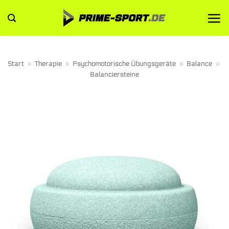
Zum
Inhalt
springen
Start
»
Therapie
»
Psychomotorische Übungsgeräte
»
Balance
»
Balanciersteine