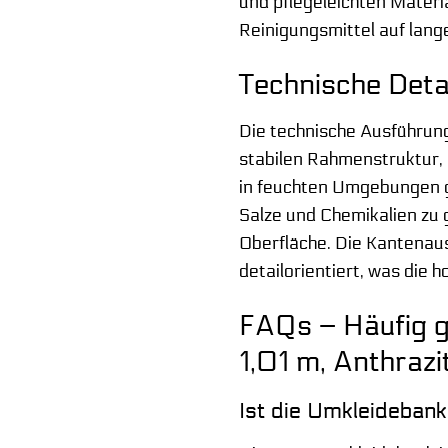
und pflegeleichten Materia
Reinigungsmittel auf lange
Technische Deta
Die technische Ausführung
stabilen Rahmenstruktur, 
in feuchten Umgebungen ge
Salze und Chemikalien zu 
Oberfläche. Die Kantenaus
detailorientiert, was die 
FAQs – Häufig g
1,01 m, Anthraz
Ist die Umkleidebank