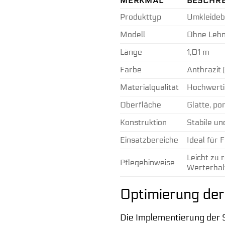
MERKMAL
BESCHR
Produkttyp
Umkleideb
Modell
Ohne Lehn
Länge
1,01 m
Farbe
Anthrazit 
Materialqualität
Hochwertig
Oberfläche
Glatte, po
Konstruktion
Stabile un
Einsatzbereiche
Ideal für 
Leicht zu 
Pflegehinweise
Werterhal
Optimierung der
Die Implementierung der S