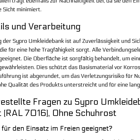
lien trägt ebenfalls zur Nachhaltigkeit bei, da sie den 
 Sicht minimiert.
ils und Verarbeitung
 der Sypro Umkleidebank ist auf Zuverlässigkeit und Sich
die für eine hohe Tragfähigkeit sorgt. Alle Verbindungse
eignet. Die Oberfläche ist sorgfältig behandelt, um ei
gewährleisten. Dies schützt das Basismaterial vor Korros
führung ist abgerundet, um das Verletzungsrisiko für Nu
hohe Qualität des Produkts unterstreicht und für eine l
estellte Fragen zu Sypro Umkleid
it (RAL 7016), Ohne Schuhrost
 für den Einsatz im Freien geeignet?