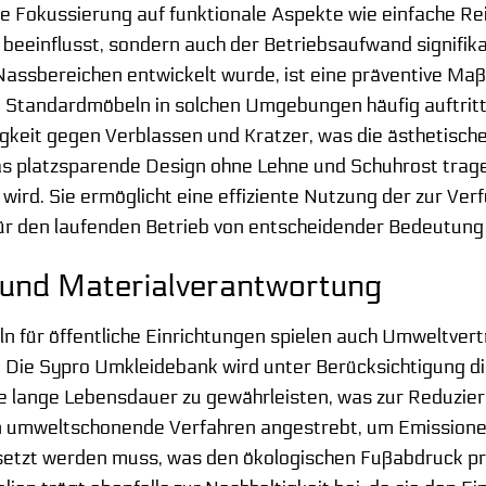
ie Fokussierung auf funktionale Aspekte wie einfache Re
v beeinflusst, sondern auch der Betriebsaufwand signifik
in Nassbereichen entwickelt wurde, ist eine präventive 
i Standardmöbeln in solchen Umgebungen häufig auftritt
keit gegen Verblassen und Kratzer, was die ästhetische 
as platzsparende Design ohne Lehne und Schuhrost trag
wird. Sie ermöglicht eine effiziente Nutzung der zur Ver
ür den laufenden Betrieb von entscheidender Bedeutung 
und Materialverantwortung
n für öffentliche Einrichtungen spielen auch Umweltvert
 Die Sypro Umkleidebank wird unter Berücksichtigung di
ne lange Lebensdauer zu gewährleisten, was zur Reduzie
n umweltschonende Verfahren angestrebt, um Emissionen
rsetzt werden muss, was den ökologischen Fußabdruck pr