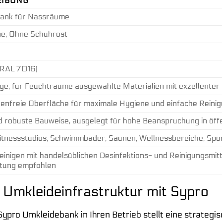
EIBUNG
ank für Nassräume
e, Ohne Schuhrost
(RAL 7016)
e, für Feuchträume ausgewählte Materialien mit exzellenter 
renfreie Oberfläche für maximale Hygiene und einfache Reini
d robuste Bauweise, ausgelegt für hohe Beanspruchung in öff
Fitnessstudios, Schwimmbäder, Saunen, Wellnessbereiche, Spor
reinigen mit handelsüblichen Desinfektions- und Reinigungsmi
tung empfohlen
 Umkleideinfrastruktur mit Sypro
ypro Umkleidebank in Ihren Betrieb stellt eine strategi