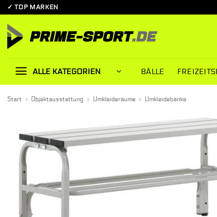
Zum
✓ TOP MARKEN
Inhalt
springen
BÄLLE
FREIZEITS
ALLE KATEGORIEN
Start
»
Objektausstattung
»
Umkleideräume
»
Umkleidebänke