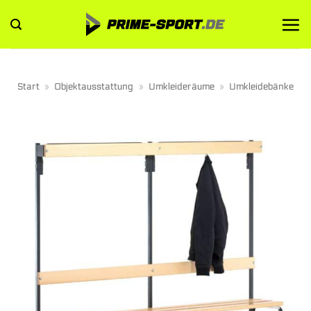
Zum
Inhalt
springen
Start
»
Objektausstattung
»
Umkleideräume
»
Umkleidebänke