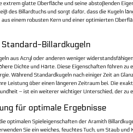
ine extrem glatte Oberfläche und seine abstoßenden Eig
eiß des Billardtuchs und sorgt dafür, dass die Kugeln lä
 aus einem robusten Kern und einer optimierten Oberflä
 Standard-Billardkugeln
geln aus Acryl oder anderen weniger widerstandsfähigen
höhere Dichte und Härte. Diese Eigenschaften führen zu
gie. Während Standardkugeln nach einiger Zeit an Glanz 
hre Leistung über einen längeren Zeitraum bei. Die exakt
undheit – ist ein weiterer wichtiger Unterschied, der zu 
ung für optimale Ergebnisse
die optimalen Spieleigenschaften der Aramith Billardkuge
rwenden Sie ein weiches, feuchtes Tuch, um Staub und Kr