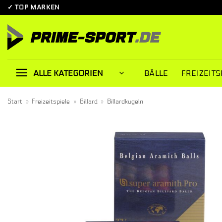
Zum
✓ TOP MARKEN
Inhalt
springen
BÄLLE
FREIZEITS
ALLE KATEGORIEN
Start
»
Freizeitspiele
»
Billard
»
Billardkugeln