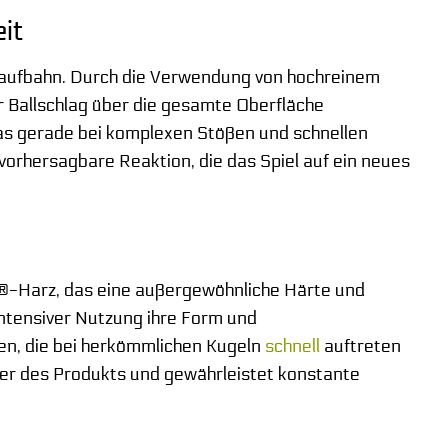
it
llaufbahn. Durch die Verwendung von hochreinem
 Ballschlag über die gesamte Oberfläche
was gerade bei komplexen Stößen und schnellen
 vorhersagbare Reaktion, die das Spiel auf ein neues
h®-Harz, das eine außergewöhnliche Härte und
 intensiver Nutzung ihre Form und
gen, die bei herkömmlichen Kugeln
schnell
auftreten
uer des Produkts und gewährleistet konstante