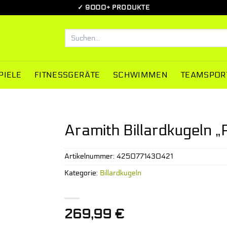
✓ 9000+ PRODUKTE
Suchen
nach:
PIELE
FITNESSGERÄTE
SCHWIMMEN
TEAMSPOR
Aramith Billardkugeln 
Artikelnummer:
4250771430421
Kategorie:
Billardkugeln
269,99
€