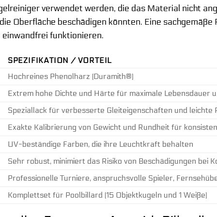
ugelreiniger verwendet werden, die das Material nicht an
die Oberfläche beschädigen könnten. Eine sachgemäße Pfl
 einwandfrei funktionieren.
SPEZIFIKATION / VORTEIL
Hochreines Phenolharz (Duramith®)
Extrem hohe Dichte und Härte für maximale Lebensdauer u
Speziallack für verbesserte Gleiteigenschaften und leichte 
Exakte Kalibrierung von Gewicht und Rundheit für konsiste
UV-beständige Farben, die ihre Leuchtkraft behalten
Sehr robust, minimiert das Risiko von Beschädigungen bei Ko
Professionelle Turniere, anspruchsvolle Spieler, Fernsehü
Komplettset für Poolbillard (15 Objektkugeln und 1 Weiße)