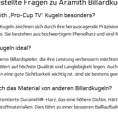
stellte Fragen zu Aramith Billardk
th „Pro-Cup TV“ Kugeln besonders?
Kugeln zeichnen sich durch ihre herausragende Präzision
us. Sie bestehen aus hochwertigem Phenolharz und sind fü
ugeln ideal?
ierte Billardspieler, die ihre Leistung verbessern möchten
Wert auf höchste Qualität und Langlebigkeit legen. Auch 
 eine gute Sichtbarkeit wichtig ist, sind sie bestens gee
ch das Material von anderen Billardkugeln?
entierte Duramith®-Harz, das eine höhere Dichte, Härte
toffmaterialien. Dies führt zu einer besseren Balllaufb