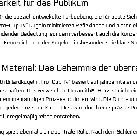
arkeit für das Publikum
r die speziell entwickelte Farbgebung, die für beste Sic
ro-Cup TV“ Kugeln minimieren Reflexionen und bieten ein
idender Bedeutung, sondern verbessert auch die Konzentr
se Kennzeichnung der Kugeln – insbesondere die klare Nu
 Material: Das Geheimnis der übe
th Billardkugeln „Pro-Cup TV“ basiert auf jahrzehntelang
nschaften. Das verwendete Duramith®-Harz ist nicht ein
inem mehrstufigen Prozess optimiert wird. Die Dichte u
ce
jeder einzelnen Kugel. Dies wird durch eine präzise Pol
r Unregelmäßigkeiten entstehen.
spielt ebenfalls eine zentrale Rolle. Nach dem Schleife