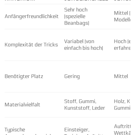
Sehr hoch
Mittel (l
Anfängerfreundlichkeit
(spezielle
Modelle)
Beanbags)
Variabel (von
Hoch (ehe
Komplexität der Tricks
einfach bis hoch)
erfahren
Benötigter Platz
Gering
Mittel
Stoff, Gummi,
Holz, Kun
Materialvielfalt
Kunststoff, Leder
Gummi
Auftritte
Typische
Einsteiger,
Wettkäm