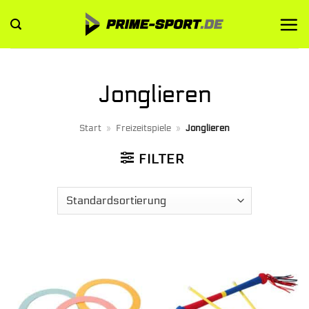
Zum
Inhalt
springen
Jonglieren
Start
»
Freizeitspiele
»
Jonglieren
FILTER