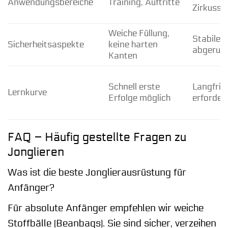
Anwendungsbereiche
Training, Auftritte
Zirkussc
Weiche Füllung,
Stabile G
Sicherheitsaspekte
keine harten
abgerun
Kanten
Schnell erste
Langfrist
Lernkurve
Erfolge möglich
erforder
FAQ – Häufig gestellte Fragen zu
Jonglieren
Was ist die beste Jonglierausrüstung für
Anfänger?
Für absolute Anfänger empfehlen wir weiche
Stoffbälle (Beanbags). Sie sind sicher, verzeihen