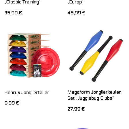
„Classic Training“
„Europ“
35,99
€
45,99
€
Megaform Jonglierkeulen-
Henrys Jonglierteller
Set „Jugglebug Clubs“
9,99
€
27,99
€