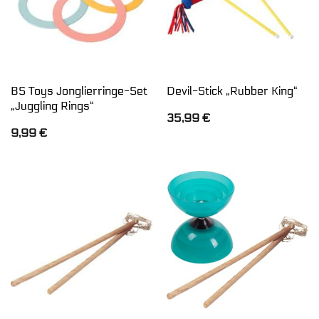
BS Toys Jonglierringe-Set
Devil-Stick „Rubber King“
„Juggling Rings“
35,99
€
9,99
€