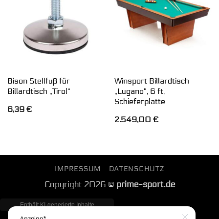
Bison Stellfuß für
Winsport Billardtisch
Billardtisch „Tirol“
„Lugano“, 6 ft,
Schieferplatte
6,39
€
2.549,00
€
IMPRESSUM
DATENSCHUTZ
Copyright 2026 ©
prime-sport.de
Anzeige*