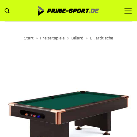
Zum
Inhalt
springen
Start
»
Freizeitspiele
»
Billard
»
Billardtische