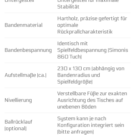
Untergestell
Untergestell für maximale
Stabilität
Hartholz, präzise gefertigt für
Bandenmaterial
optimale
Rückprallcharakteristik
Identisch mit
Bandenbespannung
Spielfeldbespannung (Simonis
860 Tuch)
230 x 130 cm (abhängig von
Aufstellmaße (ca.)
Bandenradius und
Spielfeldgröße)
Verstellbare Füße zur exakten
Nivellierung
Ausrichtung des Tisches auf
unebenen Böden
System kann je nach
Ballrücklauf
Konfiguration integriert sein
(optional)
(bitte anfragen)