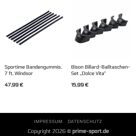
Sportime Bandengummis,
Bison Billard-Balltaschen-
7 ft, Windsor
Set „Dolce Vita“
47,99
€
15,99
€
IMPRESSUM
DATENSCHUTZ
Copyright 2026 ©
prime-sport.de