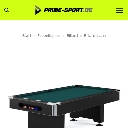
Zum
Inhalt
springen
Start
»
Freizeitspiele
»
Billard
»
Billardtische