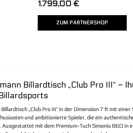
1.799,00
€
ZUM PARTNERSHOP
nn Billardtisch „Club Pro III“ – Ihr
Billardsports
Billardtisch „Club Pro III“ in der Dimension 7 ft mit eine
husiasten und ambitionierte Spieler, die ein authentisch
. Ausgestattet mit dem Premium-Tuch Simonis 860 in ele