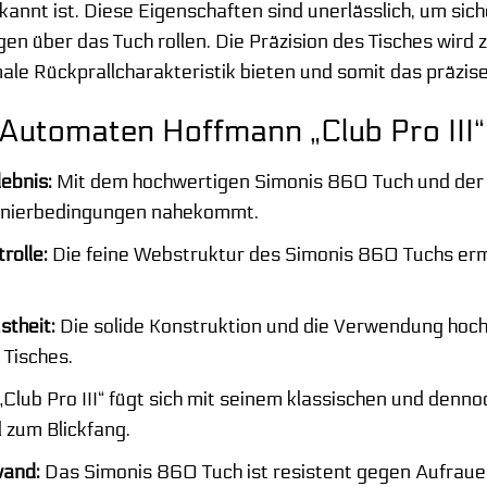
annt ist. Diese Eigenschaften sind unerlässlich, um sich
 über das Tuch rollen. Die Präzision des Tisches wird 
imale Rückprallcharakteristik bieten und somit das präzi
 Automaten Hoffmann „Club Pro III“
lebnis:
Mit dem hochwertigen Simonis 860 Tuch und der p
urnierbedingungen nahekommt.
rolle:
Die feine Webstruktur des Simonis 860 Tuchs ermö
stheit:
Die solide Konstruktion und die Verwendung hochw
Tisches.
Club Pro III“ fügt sich mit seinem klassischen und den
 zum Blickfang.
wand:
Das Simonis 860 Tuch ist resistent gegen Aufraue