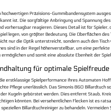
m hochwertigen Präzisions-Gummibandensystem ausgestat
ekannt ist. Die sorgfältige Anbringung und Spannung des
d vorhersagbar reagieren. Dieses Detail ist für Spieler,
piel legen, von größter Bedeutung. Die Oberflächen des T
nicht nur die Optik unterstreicht, sondern auch den Tisc
hes sind in der Regel höhenverstellbar, um eine perfekte
ermöglichen und somit eine absolute Ebenheit der Spielf
ndhaltung für optimale Spielfreude
die erstklassige Spielperformance Ihres Automaten Hoffma
hte Pflege unerlässlich. Das Simonis 860 Billardtuch sol
 der Kugeln gebürstet werden. Dies entfernt Staub, Kreid
ächtigen könnten. Bei versehentlichen Flecken ist es rat
speziellen Billardtuchreiniger zu behandeln. Vermeiden 