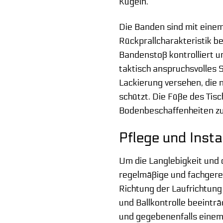
Kugeln.
Die Banden sind mit eine
Rückprallcharakteristik b
Bandenstoß kontrolliert un
taktisch anspruchsvolles S
Lackierung versehen, die 
schützt. Die Füße des Tisc
Bodenbeschaffenheiten zu 
Pflege und Insta
Um die Langlebigkeit und 
regelmäßige und fachgerec
Richtung der Laufrichtung
und Ballkontrolle beeintr
und gegebenenfalls einem 