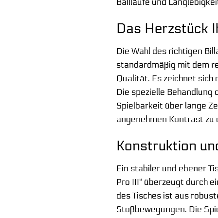
Ballläufe und Langlebigke
Das Herzstück I
Die Wahl des richtigen Bill
standardmäßig mit dem ren
Qualität. Es zeichnet sich
Die spezielle Behandlung d
Spielbarkeit über lange Z
angenehmen Kontrast zu
Konstruktion un
Ein stabiler und ebener T
Pro III“ überzeugt durch e
des Tisches ist aus robust
Stoßbewegungen. Die Spiel