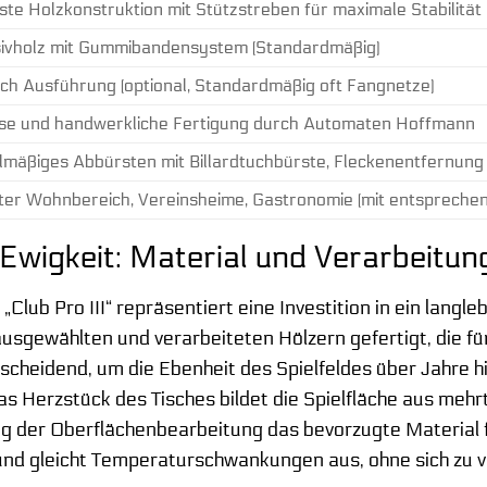
te Holzkonstruktion mit Stützstreben für maximale Stabilität
ivholz mit Gummibandensystem (Standardmäßig)
ch Ausführung (optional, Standardmäßig oft Fangnetze)
ise und handwerkliche Fertigung durch Automaten Hoffmann
mäßiges Abbürsten mit Billardtuchbürste, Fleckenentfernun
ter Wohnbereich, Vereinsheime, Gastronomie (mit entsprech
e Ewigkeit: Material und Verarbeitun
lub Pro III“ repräsentiert eine Investition in ein langl
 ausgewählten und verarbeiteten Hölzern gefertigt, die fü
tscheidend, um die Ebenheit des Spielfeldes über Jahre 
Das Herzstück des Tisches bildet die Spielfläche aus mehrt
g der Oberflächenbearbeitung das bevorzugte Material f
nd gleicht Temperaturschwankungen aus, ohne sich zu verz