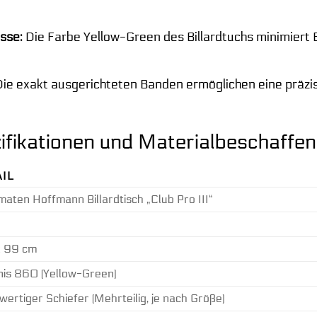
sse:
Die Farbe Yellow-Green des Billardtuchs minimiert 
ie exakt ausgerichteten Banden ermöglichen eine präzi
ifikationen und Materialbeschaffen
IL
aten Hoffmann Billardtisch „Club Pro III“
x 99 cm
is 860 (Yellow-Green)
ertiger Schiefer (Mehrteilig, je nach Größe)