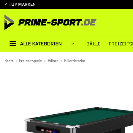
Zum
✓ TOP MARKEN
Inhalt
springen
BÄLLE
FREIZEITS
ALLE KATEGORIEN
Start
»
Freizeitspiele
»
Billard
»
Billardtische