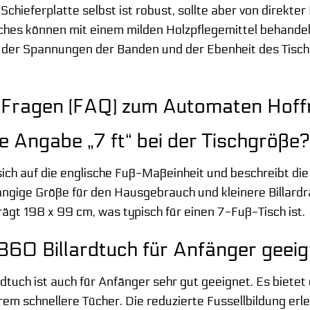
chieferplatte selbst ist robust, sollte aber von direkte
es können mit einem milden Holzpflegemittel behandelt
er Spannungen der Banden und der Ebenheit des Tisches 
 Fragen (FAQ) zum Automaten Hoffma
e Angabe „7 ft“ bei der Tischgröße?
 sich auf die englische Fuß-Maßeinheit und beschreibt d
ängige Größe für den Hausgebrauch und kleinere Billardrä
gt 198 x 99 cm, was typisch für einen 7-Fuß-Tisch ist.
 860 Billardtuch für Anfänger geei
dtuch ist auch für Anfänger sehr gut geeignet. Es bietet 
rem schnellere Tücher. Die reduzierte Fussellbildung erl