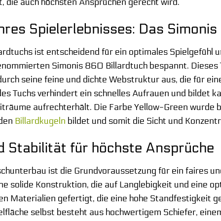
it, die auch höchsten Ansprüchen gerecht wird.
hres Spielerlebnisses: Das Simonis
ardtuchs ist entscheidend für ein optimales Spielgefühl un
ommierten Simonis 860 Billardtuch bespannt. Dieses Tuch
 durch seine feine und dichte Webstruktur aus, die für ei
es Tuchs verhindert ein schnelles Aufrauen und bildet ka
eiträume aufrechterhält. Die Farbe Yellow-Green wurde b
 den
Billardkugeln
bildet und somit die Sicht und Konzentr
d Stabilität für höchste Ansprüche
ischunterbau ist die Grundvoraussetzung für ein faires u
ine solide Konstruktion, die auf Langlebigkeit und eine o
en Materialien gefertigt, die eine hohe Standfestigkeit 
fläche selbst besteht aus hochwertigem Schiefer, einem