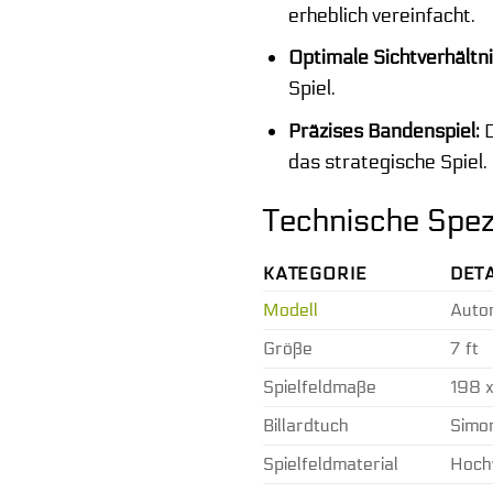
erheblich vereinfacht.
Optimale Sichtverhältni
Spiel.
Präzises Bandenspiel:
D
das strategische Spiel.
Technische Spez
KATEGORIE
DETA
Modell
Autom
Größe
7 ft
Spielfeldmaße
198 
Billardtuch
Simon
Spielfeldmaterial
Hochw