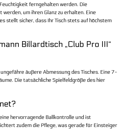
r Feuchtigkeit ferngehalten werden. Die
 werden, um ihren Glanz zu erhalten. Eine
stellt sicher, dass Ihr Tisch stets auf höchstem
nn Billardtisch „Club Pro III“
ie ungefähre äußere Abmessung des Tisches. Eine 7-
ume. Die tatsächliche Spielfeldgröße des hier
gnet?
eine hervorragende Ballkontrolle und ist
eichtert zudem die Pflege, was gerade für Einsteiger