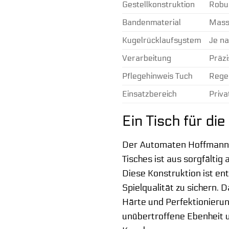
Gestellkonstruktion
Robus
Bandenmaterial
Mass
Kugelrücklaufsystem
Je na
Verarbeitung
Präz
Pflegehinweis Tuch
Regel
Einsatzbereich
Priva
Ein Tisch für di
Der Automaten Hoffmann „C
Tisches ist aus sorgfältig
Diese Konstruktion ist en
Spielqualität zu sichern. 
Härte und Perfektionierun
unübertroffene Ebenheit u