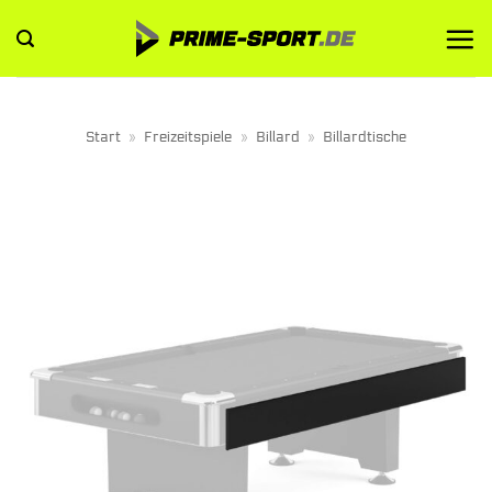
Zum
Inhalt
springen
Start
»
Freizeitspiele
»
Billard
»
Billardtische