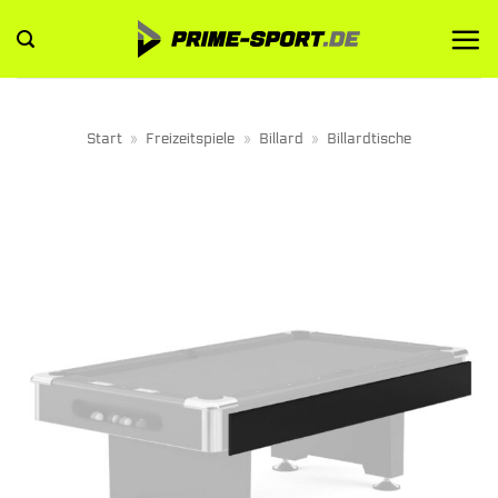
Zum
Inhalt
springen
Start
»
Freizeitspiele
»
Billard
»
Billardtische