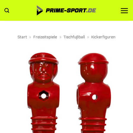
Zum
Inhalt
springen
Start
»
Freizeitspiele
»
Tischfußball
»
Kickerfiguren