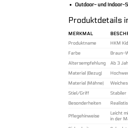
Outdoor- und Indoor-S
Produktdetails 
MERKMAL
BESCH
Produktname
HKM Kid
Farbe
Braun-W
Altersempfehlung
Ab 3 Ja
Material (Bezug)
Hochwert
Material (Mähne)
Weiches
Stiel/Griff
Stabiler
Besonderheiten
Realisti
Leicht m
Pflegehinweise
in der M