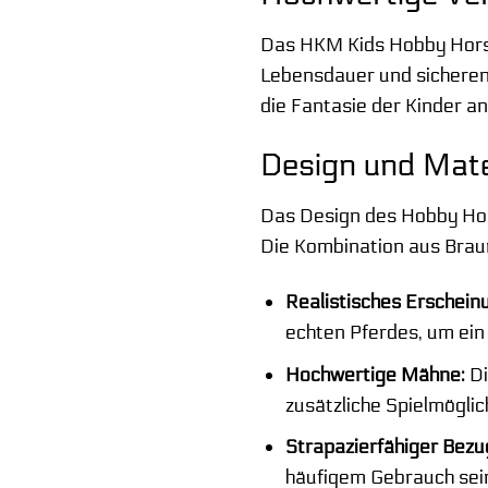
Das HKM Kids Hobby Horse 
Lebensdauer und sicheren 
die Fantasie der Kinder a
Design und Mater
Das Design des Hobby Hors
Die Kombination aus Braun
Realistisches Erscheinu
echten Pferdes, um ein 
Hochwertige Mähne:
Di
zusätzliche Spielmöglic
Strapazierfähiger Bezu
häufigem Gebrauch sei