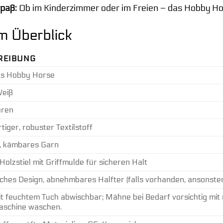
paß:
Ob im Kinderzimmer oder im Freien – das Hobby Hor
im Überblick
REIBUNG
s Hobby Horse
eiß
hren
iger, robuster Textilstoff
, kämbares Garn
 Holzstiel mit Griffmulde für sicheren Halt
sches Design, abnehmbares Halfter (falls vorhanden, ansonste
it feuchtem Tuch abwischbar; Mähne bei Bedarf vorsichtig mit 
aschine waschen.