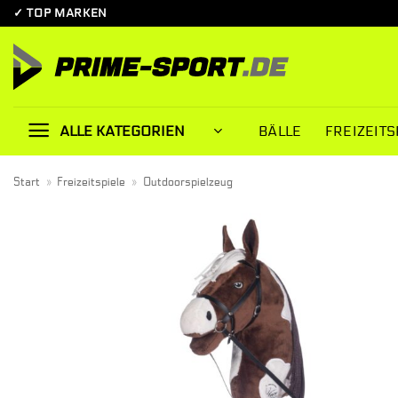
Zum
✓ TOP MARKEN
Inhalt
springen
BÄLLE
FREIZEITS
ALLE KATEGORIEN
Start
»
Freizeitspiele
»
Outdoorspielzeug