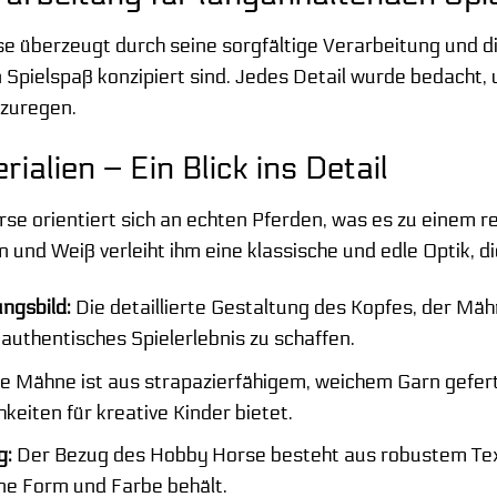
überzeugt durch seine sorgfältige Verarbeitung und die
Spielspaß konzipiert sind. Jedes Detail wurde bedacht, u
nzuregen.
ialien – Ein Blick ins Detail
e orientiert sich an echten Pferden, was es zu einem r
 und Weiß verleiht ihm eine klassische und edle Optik, 
ngsbild:
Die detaillierte Gestaltung des Kopfes, der Mäh
authentisches Spielerlebnis zu schaffen.
e Mähne ist aus strapazierfähigem, weichem Garn geferti
hkeiten für kreative Kinder bietet.
g:
Der Bezug des Hobby Horse besteht aus robustem Texti
ne Form und Farbe behält.