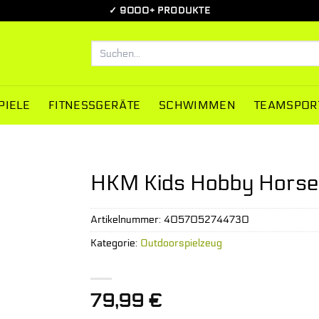
✓ 9000+ PRODUKTE
Suchen
nach:
PIELE
FITNESSGERÄTE
SCHWIMMEN
TEAMSPOR
HKM Kids Hobby Horse
Artikelnummer:
4057052744730
Kategorie:
Outdoorspielzeug
79,99
€