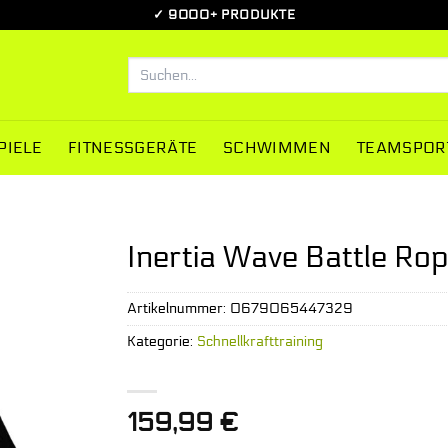
✓ 9000+ PRODUKTE
Suchen
nach:
PIELE
FITNESSGERÄTE
SCHWIMMEN
TEAMSPOR
Inertia Wave Battle Ro
Artikelnummer:
0679065447329
Kategorie:
Schnellkrafttraining
159,99
€