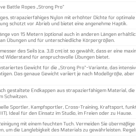
ave Battle Ropes „Strong Pro“
es, strapazierfähiges Nylon mit erhöhter Dichte für optimale 
ng schützt vor Abrieb und bietet eine angenehme Haptik.
nge von 15 Metern (optional auch in anderen Längen erhältlich, 
an Übungen und für unterschiedliche Körpergrößen.
esser des Seils (ca. 3,8 cm) ist so gewählt, dass er eine max
nd Widerstand für anspruchsvolle Übungen bietet.
ustariertes Gewicht für die „Strong Pro“-Variante, das intens
tigen. Das genaue Gewicht variiert je nach Modellgröße, aber 
h gestaltete Endkappen aus strapazierfähigem Material, die 
em Schwitzen.
elle Sportler, Kampfsportler, Cross-Training, Kraftsport, funkti
HIIT). Ideal für den Einsatz im Studio, im Freien oder zu Hause.
Reinigung mit einem feuchten Tuch. Vermeiden Sie übermäßige
en, um die Langlebigkeit des Materials zu gewährleisten. Re