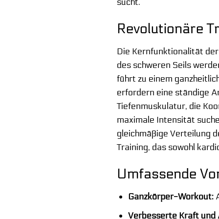
sucht.
Revolutionäre T
Die Kernfunktionalität de
des schweren Seils werde
führt zu einem ganzheitlic
erfordern eine ständige An
Tiefenmuskulatur, die Koor
maximale Intensität suchen
gleichmäßige Verteilung d
Training, das sowohl kard
Umfassende Vort
Ganzkörper-Workout:
A
Verbesserte Kraft und