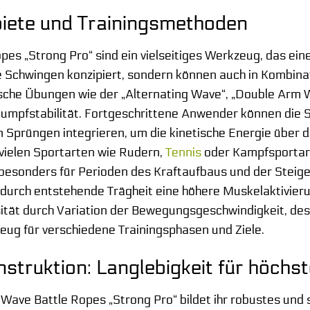
ete und Trainingsmethoden
pes „Strong Pro“ sind ein vielseitiges Werkzeug, das ein
ine Schwingen konzipiert, sondern können auch in Kombi
sche Übungen wie der „Alternating Wave“, „Double Arm Wa
umpfstabilität. Fortgeschrittene Anwender können die Se
 Sprüngen integrieren, um die kinetische Energie über de
vielen Sportarten wie Rudern,
Tennis
oder Kampfsportart
 besonders für Perioden des Kraftaufbaus und der Steig
durch entstehende Trägheit eine höhere Muskelaktivieru
nsität durch Variation der Bewegungsgeschwindigkeit, d
eug für verschiedene Trainingsphasen und Ziele.
nstruktion: Langlebigkeit für höch
 Wave Battle Ropes „Strong Pro“ bildet ihr robustes und 