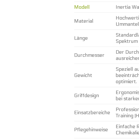
Modell
Inertia W
Hochwertig
Material
Ummantelu
Standardlä
Länge
Spektrum 
Der Durchm
Durchmesser
ausreiche
Speziell a
Gewicht
beeinträch
optimiert.
Ergonomisc
Griffdesign
bei stark
Profession
Einsatzbereiche
Training (
Einfache 
Pflegehinweise
Chemikali