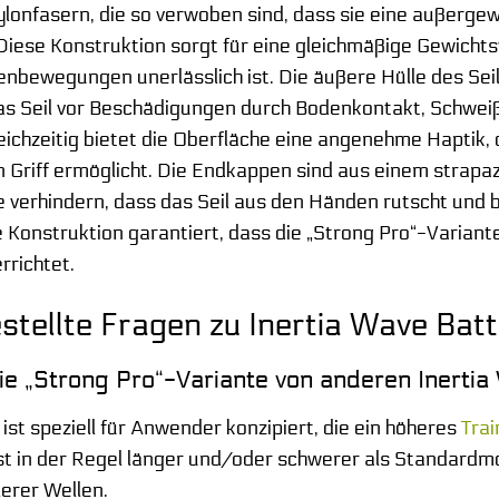
lonfasern, die so verwoben sind, dass sie eine außerge
iese Konstruktion sorgt für eine gleichmäßige Gewichtsv
nbewegungen unerlässlich ist. Die äußere Hülle des Seils
as Seil vor Beschädigungen durch Bodenkontakt, Schwei
ichzeitig bietet die Oberfläche eine angenehme Haptik, d
 Griff ermöglicht. Die Endkappen sind aus einem strapazi
e verhindern, dass das Seil aus den Händen rutscht und 
Konstruktion garantiert, dass die „Strong Pro“-Varian
rrichtet.
stellte Fragen zu Inertia Wave Bat
e „Strong Pro“-Variante von anderen Inerti
ist speziell für Anwender konzipiert, die ein höheres
Trai
ist in der Regel länger und/oder schwerer als Standardmo
lerer Wellen.