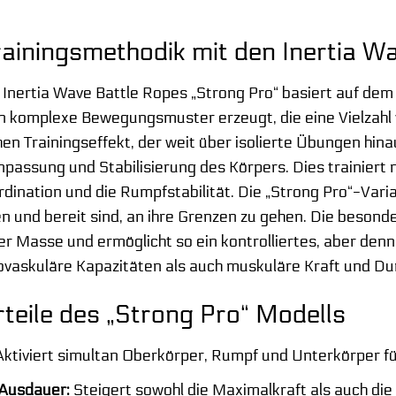
rainingsmethodik mit den Inertia W
r Inertia Wave Battle Ropes „Strong Pro“ basiert auf dem
n komplexe Bewegungsmuster erzeugt, die eine Vielzahl 
hen Trainingseffekt, der weit über isolierte Übungen hin
passung und Stabilisierung des Körpers. Dies trainiert 
dination und die Rumpfstabilität. Die „Strong Pro“-Varia
 und bereit sind, an ihre Grenzen zu gehen. Die besonde
er Masse und ermöglicht so ein kontrolliertes, aber denn
iovaskuläre Kapazitäten als auch muskuläre Kraft und D
eile des „Strong Pro“ Modells
ktiviert simultan Oberkörper, Rumpf und Unterkörper fü
 Ausdauer:
Steigert sowohl die Maximalkraft als auch di