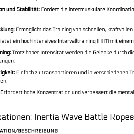
n und Stabilität:
Fördert die intermuskuläre Koordinati
klung:
Ermöglicht das Training von schnellen, kraftvollen
ietet ein hochintensives Intervalltraining (HIIT) mit eine
ning:
Trotz hoher Intensität werden die Gelenke durch d
ungen.
igkeit:
Einfach zu transportieren und in verschiedenen 
hen.
Erfordert hohe Konzentration und verbessert die mentale
kationen: Inertia Wave Battle Ropes
KATION/BESCHREIBUNG