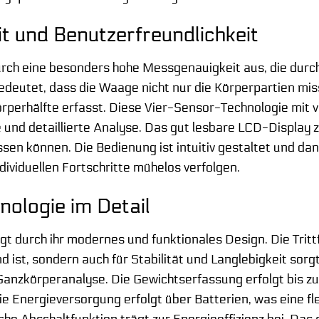
t und Benutzerfreundlichkeit
durch eine besonders hohe Messgenauigkeit aus, die dur
bedeutet, dass die Waage nicht nur die Körperpartien mis
rperhälfte erfasst. Diese Vier-Sensor-Technologie mit vi
und detaillierte Analyse. Das gut lesbare LCD-Display ze
ssen können. Die Bedienung ist intuitiv gestaltet und da
ndividuellen Fortschritte mühelos verfolgen.
nologie im Detail
t durch ihr modernes und funktionales Design. Die Tritt
 ist, sondern auch für Stabilität und Langlebigkeit sorgt
Ganzkörperanalyse. Die Gewichtserfassung erfolgt bis z
ie Energieversorgung erfolgt über Batterien, was eine f