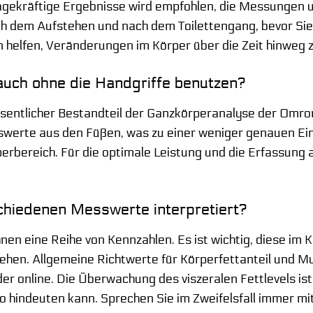
agekräftige Ergebnisse wird empfohlen, die Messungen 
 dem Aufstehen und nach dem Toilettengang, bevor Sie e
helfen, Veränderungen im Körper über die Zeit hinweg 
auch ohne die Handgriffe benutzen?
esentlicher Bestandteil der Ganzkörperanalyse der Omron
swerte aus den Füßen, was zu einer weniger genauen E
rbereich. Für die optimale Leistung und die Erfassung 
chiedenen Messwerte interpretiert?
hnen eine Reihe von Kennzahlen. Es ist wichtig, diese im K
hen. Allgemeine Richtwerte für Körperfettanteil und Mu
r online. Die Überwachung des viszeralen Fettlevels ist 
o hindeuten kann. Sprechen Sie im Zweifelsfall immer m