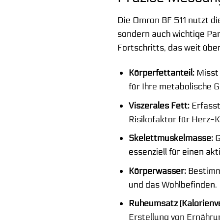
Die Omron BF 511 nutzt di
sondern auch wichtige Par
Fortschritts, das weit üb
Körperfettanteil:
Misst 
für Ihre metabolische G
Viszerales Fett:
Erfasst
Risikofaktor für Herz-
Skelettmuskelmasse:
G
essenziell für einen ak
Körperwasser:
Bestimmt
und das Wohlbefinden.
Ruheumsatz (Kalorienve
Erstellung von Ernähru