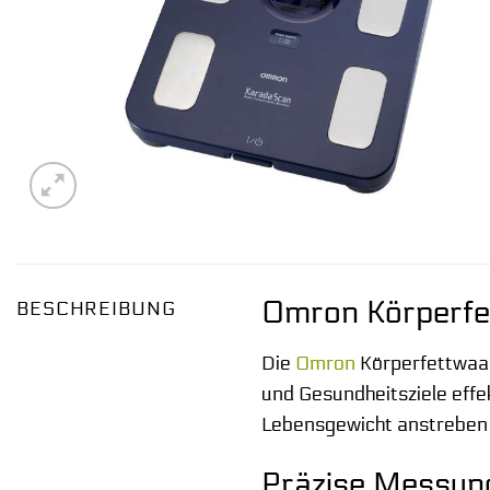
Omron Körperfett
BESCHREIBUNG
Die
Omron
Körperfettwaage
und Gesundheitsziele effek
Lebensgewicht anstreben –
Präzise Messun