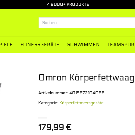
✓ 9000+ PRODUKTE
Suchen
nach:
PIELE
FITNESSGERÄTE
SCHWIMMEN
TEAMSPOR
Omron Körperfettwaage
Artikelnummer:
4015672104068
Kategorie:
Körperfettmessgeräte
179,99
€