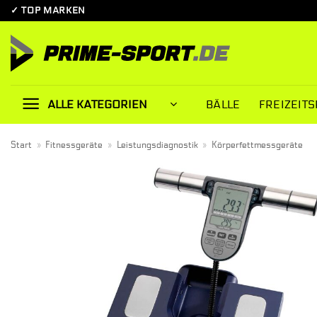
Zum
✓ TOP MARKEN
Inhalt
springen
BÄLLE
FREIZEITS
ALLE KATEGORIEN
Start
»
Fitnessgeräte
»
Leistungsdiagnostik
»
Körperfettmessgeräte