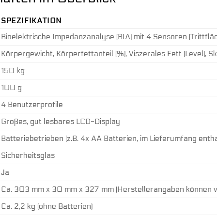
SPEZIFIKATION
Bioelektrische Impedanzanalyse (BIA) mit 4 Sensoren (Trittflä
Körpergewicht, Körperfettanteil (%), Viszerales Fett (Level),
150 kg
100 g
4 Benutzerprofile
Großes, gut lesbares LCD-Display
Batteriebetrieben (z.B. 4x AA Batterien, im Lieferumfang entha
Sicherheitsglas
Ja
Ca. 303 mm x 30 mm x 327 mm (Herstellerangaben können vari
Ca. 2,2 kg (ohne Batterien)