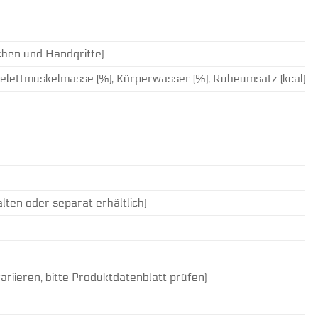
chen und Handgriffe)
 Skelettmuskelmasse (%), Körperwasser (%), Ruheumsatz (kcal)
lten oder separat erhältlich)
ieren, bitte Produktdatenblatt prüfen)