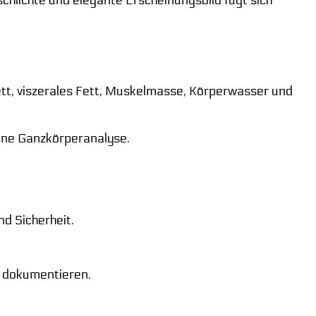
schlichte und elegante Erscheinungsbild fügt sich
ett, viszerales Fett, Muskelmasse, Körperwasser und
eine Ganzkörperanalyse.
nd Sicherheit.
u dokumentieren.