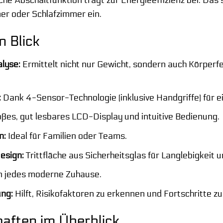
he Abschaltfunktion trägt zur Energieeffizienz bei. Das 
er oder Schlafzimmer ein.
n Blick
lyse:
Ermittelt nicht nur Gewicht, sondern auch Körperf
:
Dank 4-Sensor-Technologie (inklusive Handgriffe) für 
ßes, gut lesbares LCD-Display und intuitive Bedienung.
n:
Ideal für Familien oder Teams.
esign:
Trittfläche aus Sicherheitsglas für Langlebigkeit u
n jedes moderne Zuhause.
ng:
Hilft, Risikofaktoren zu erkennen und Fortschritte z
aften im Überblick