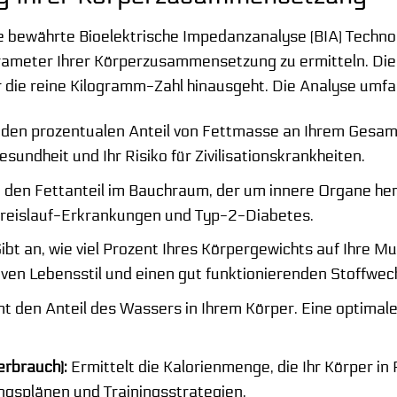
e bewährte Bioelektrische Impedanzanalyse (BIA) Technol
ameter Ihrer Körperzusammensetzung zu ermitteln. Dies
er die reine Kilogramm-Zahl hinausgeht. Die Analyse umfa
den prozentualen Anteil von Fettmasse an Ihrem Gesamtk
esundheit und Ihr Risiko für Zivilisationskrankheiten.
 den Fettanteil im Bauchraum, der um innere Organe herum
Kreislauf-Erkrankungen und Typ-2-Diabetes.
ibt an, wie viel Prozent Ihres Körpergewichts auf Ihre M
tiven Lebensstil und einen gut funktionierenden Stoffwec
 den Anteil des Wassers in Ihrem Körper. Eine optimale 
rbrauch):
Ermittelt die Kalorienmenge, die Ihr Körper in 
ngsplänen und Trainingsstrategien.