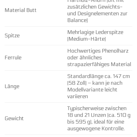
Hartholz-Ahorn (oft mit
zusätzlichen Gewichts-
Material Butt
und Designelementen zur
Balance)
Mehrlagige Lederspitze
Spitze
(Medium-Härte)
Hochwertiges Phenolharz
Ferrule
oder ähnliches
strapazierfähiges Material
Standardlänge ca. 147 cm
(58 Zoll) – kann je nach
Länge
Modellvariante leicht
variieren
Typischerweise zwischen
18 und 21 Unzen (ca. 510 g
Gewicht
bis 595 g), ideal für eine
ausgewogene Kontrolle.