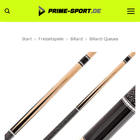
Zum
Inhalt
springen
Start
»
Freizeitspiele
»
Billard
»
Billard-Queues