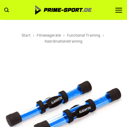
Zum
Inhalt
springen
Start
»
Fitnessgeräte
»
Functional Training
»
Koordinationstraining