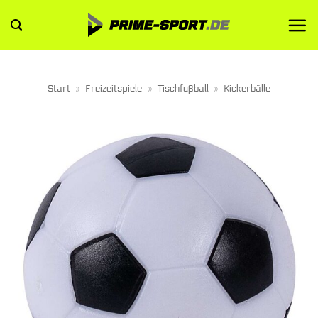
Zum
Inhalt
springen
Start
»
Freizeitspiele
»
Tischfußball
»
Kickerbälle