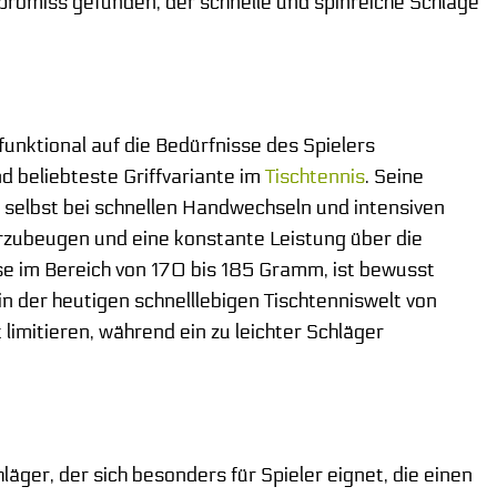
promiss gefunden, der schnelle und spinreiche Schläge
unktional auf die Bedürfnisse des Spielers
d beliebteste Griffvariante im
Tischtennis
. Seine
, selbst bei schnellen Handwechseln und intensiven
zubeugen und eine konstante Leistung über die
se im Bereich von 170 bis 185 Gramm, ist bewusst
in der heutigen schnelllebigen Tischtenniswelt von
imitieren, während ein zu leichter Schläger
läger, der sich besonders für Spieler eignet, die einen