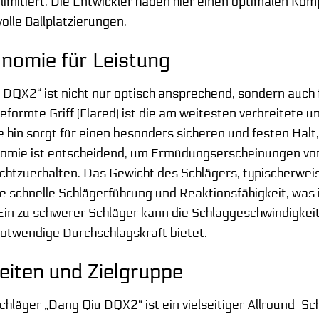
imitiert. Die Entwickler haben hier einen optimalen Kom
olle Ballplatzierungen.
nomie für Leistung
DQX2“ ist nicht nur optisch ansprechend, sondern auch f
ormte Griff (Flared) ist die am weitesten verbreitete un
 hin sorgt für einen besonders sicheren und festen Halt
nomie ist entscheidend, um Ermüdungserscheinungen vor
htzuerhalten. Das Gewicht des Schlägers, typischerwei
e schnelle Schlägerführung und Reaktionsfähigkeit, was 
in zu schwerer Schläger kann die Schlaggeschwindigkeit l
notwendige Durchschlagskraft bietet.
eiten und Zielgruppe
chläger „Dang Qiu DQX2“ ist ein vielseitiger Allround-Sch