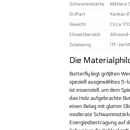
Schwammstärke
Mittlere 
Griffart
Konkav (F
Gewicht
Circa 17
Einsatzbereich
Allround-
Zulassung
ITF-zertif
Die Materialphil
Butterfly legt größten We
speziell ausgewähltes 5-la
ist essenziell, um dem Spi
das Holz aufgebrachte Butt
einen Belag mit glatter O
moderate Schwammstärke (
Energieübertragung auf 