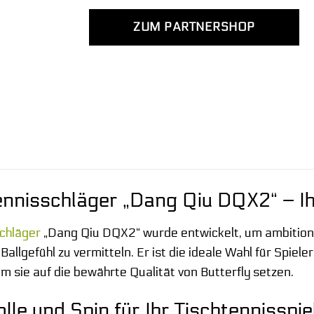
ZUM PARTNERSHOP
ennisschläger „Dang Qiu DQX2“ – Ih
chläger
„Dang Qiu DQX2“ wurde entwickelt, um ambitioni
Ballgefühl zu vermitteln. Er ist die ideale Wahl für Spieler
m sie auf die bewährte Qualität von Butterfly setzen.
le und Spin für Ihr Tischtennisspie