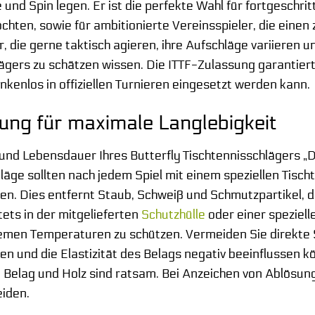
und Spin legen. Er ist die perfekte Wahl für fortgeschr
hten, sowie für ambitionierte Vereinsspieler, die einen 
, die gerne taktisch agieren, ihre Aufschläge variieren
lägers zu schätzen wissen. Die ITTF-Zulassung garantiert
kenlos in offiziellen Turnieren eingesetzt werden kann.
ung für maximale Langlebigkeit
und Lebensdauer Ihres Butterfly Tischtennisschlägers „
Beläge sollten nach jedem Spiel mit einem speziellen Ti
n. Dies entfernt Staub, Schweiß und Schmutzpartikel, die
tets in der mitgelieferten
Schutzhülle
oder einer speziel
men Temperaturen zu schützen. Vermeiden Sie direkte S
en und die Elastizität des Belags negativ beeinflussen 
Belag und Holz sind ratsam. Bei Anzeichen von Ablösun
iden.