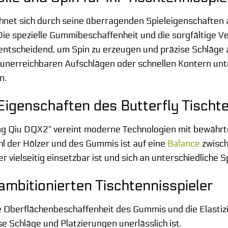
net sich durch seine überragenden Spieleigenschaften au
ie spezielle Gummibeschaffenheit und die sorgfältige V
entscheidend, um Spin zu erzeugen und präzise Schläge zu 
 unerreichbaren Aufschlägen oder schnellen Kontern unte
n.
igenschaften des Butterfly Tischt
g Qiu DQX2“ vereint moderne Technologien mit bewährten
l der Hölzer und des Gummis ist auf eine
Balance
zwisch
r vielseitig einsetzbar ist und sich an unterschiedliche S
 ambitionierten Tischtennisspieler
 Oberflächenbeschaffenheit des Gummis und die Elastiz
ise Schläge und Platzierungen unerlässlich ist.