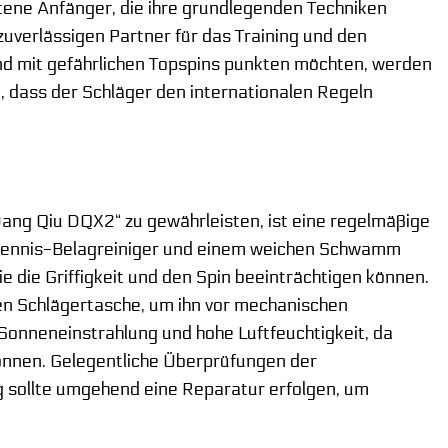
ittene Anfänger, die ihre grundlegenden Techniken
zuverlässigen Partner für das Training und den
 und mit gefährlichen Topspins punkten möchten, werden
, dass der Schläger den internationalen Regeln
Dang Qiu DQX2“ zu gewährleisten, ist eine regelmäßige
schtennis-Belagreiniger und einem weichen Schwamm
 die Griffigkeit und den Spin beeinträchtigen können.
len Schlägertasche, um ihn vor mechanischen
onneneinstrahlung und hohe Luftfeuchtigkeit, da
können. Gelegentliche Überprüfungen der
g sollte umgehend eine Reparatur erfolgen, um