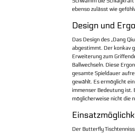
Schwamm die Schlagkraft l
ebenso zulässt wie gefühlv
Design und Ergo
Das Design des „Dang Qiu 
abgestimmt. Der konkav gef
Erweiterung zum Griffende
Ballwechseln. Diese Ergo
gesamte Spieldauer aufrec
gewählt. Es ermöglicht ein
immenser Bedeutung ist. E
möglicherweise nicht die 
Einsatzmöglichk
Der Butterfly Tischtenniss