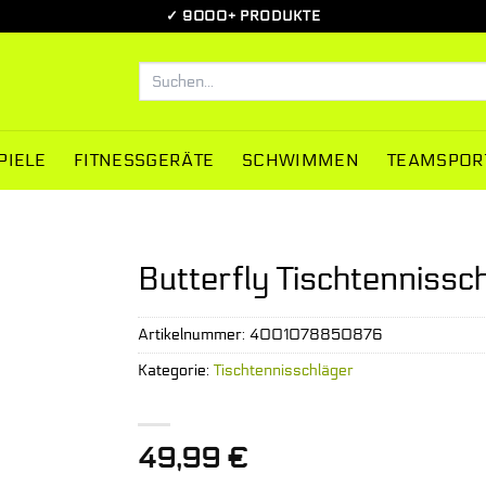
✓ 9000+ PRODUKTE
Suchen
nach:
PIELE
FITNESSGERÄTE
SCHWIMMEN
TEAMSPOR
Butterfly Tischtenniss
Artikelnummer:
4001078850876
Kategorie:
Tischtennisschläger
49,99
€