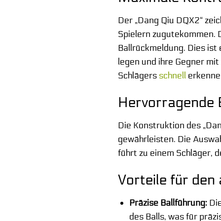
Der „Dang Qiu DQX2“ zeich
Spielern zugutekommen. D
Ballrückmeldung. Dies ist 
legen und ihre Gegner mit
Schlägers
schnell
erkenne
Hervorragende E
Die Konstruktion des „Dan
gewährleisten. Die Auswah
führt zu einem Schläger, de
Vorteile für den
Präzise Ballführung:
Die
des Balls, was für präz