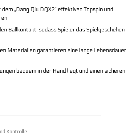
it dem „Dang Qiu DQX2“ effektiven Topspin und
ren.
den Ballkontakt, sodass Spieler das Spielgeschehen
gen Materialien garantieren eine lange Lebensdauer
itzungen bequem in der Hand liegt und einen sicheren
nd Kontrolle