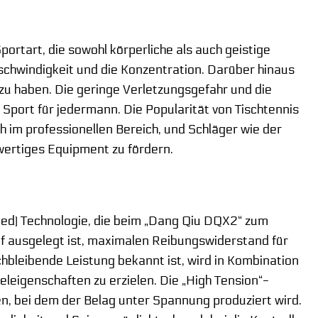
ortart, die sowohl körperliche als auch geistige
schwindigkeit und die Konzentration. Darüber hinaus
ß zu haben. Die geringe Verletzungsgefahr und die
 Sport für jedermann. Die Popularität von Tischtennis
h im professionellen Bereich, und Schläger wie der
hwertiges Equipment zu fördern.
erted) Technologie, die beim „Dang Qiu DQX2“ zum
uf ausgelegt ist, maximalen Reibungswiderstand für
chbleibende Leistung bekannt ist, wird in Kombination
leigenschaften zu erzielen. Die „High Tension“-
en, bei dem der Belag unter Spannung produziert wird.