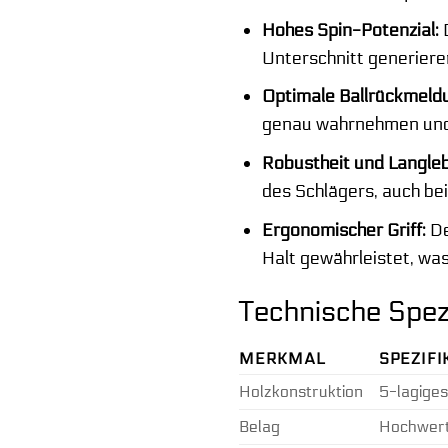
Hohes Spin-Potenzial:
D
Unterschnitt generieren
Optimale Ballrückmeld
genau wahrnehmen und 
Robustheit und Langleb
des Schlägers, auch be
Ergonomischer Griff:
De
Halt gewährleistet, was
Technische Spezi
MERKMAL
SPEZIFI
Holzkonstruktion
5-lagiges
Belag
Hochwerti