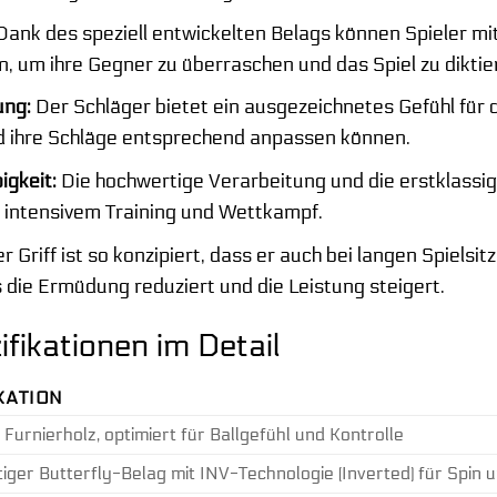
ank des speziell entwickelten Belags können Spieler m
, um ihre Gegner zu überraschen und das Spiel zu diktie
ung:
Der Schläger bietet ein ausgezeichnetes Gefühl für 
ihre Schläge entsprechend anpassen können.
igkeit:
Die hochwertige Verarbeitung und die erstklassi
i intensivem Training und Wettkampf.
r Griff ist so konzipiert, dass er auch bei langen Spiels
 die Ermüdung reduziert und die Leistung steigert.
fikationen im Detail
KATION
 Furnierholz, optimiert für Ballgefühl und Kontrolle
ger Butterfly-Belag mit INV-Technologie (Inverted) für Spin u