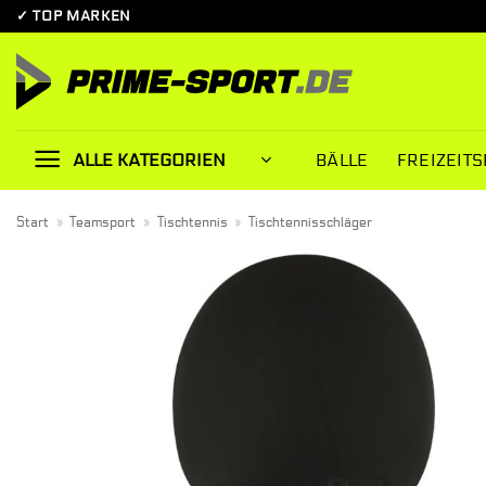
Zum
✓ TOP MARKEN
Inhalt
springen
BÄLLE
FREIZEITS
ALLE KATEGORIEN
Start
»
Teamsport
»
Tischtennis
»
Tischtennisschläger