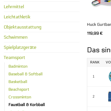
Lehrmittel
Leichtathletik
Huck Gurtban
Objektausstattung
119,99
€
Schwimmen
Spielplatzgeräte
Das sin
Teamsport
RANK
VO
Badminton
Baseball & Softball
1
Basketball
Beachsport
Crossminton
2
Faustball & Korbball