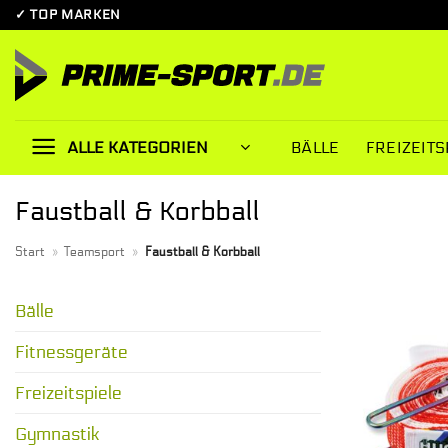
Zum
✓ TOP MARKEN
Inhalt
springen
BÄLLE
FREIZEITS
ALLE KATEGORIEN
Faustball & Korbball
Start
»
Teamsport
»
Faustball & Korbball
Bälle
Fitnessgeräte
Freizeitspiele
Gymnastik