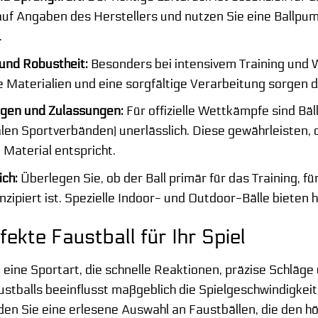
auf Angaben des Herstellers und nutzen Sie eine Ballp
.
 und Robustheit:
Besonders bei intensivem Training und W
Materialien und eine sorgfältige Verarbeitung sorgen da
ungen und Zulassungen:
Für offizielle Wettkämpfe sind Bä
len Sportverbänden) unerlässlich. Diese gewährleisten, 
 Material entspricht.
ich:
Überlegen Sie, ob der Ball primär für das Training, für
ipiert ist. Spezielle Indoor- und Outdoor-Bälle bieten h
fekte Faustball für Ihr Spiel
t eine Sportart, die schnelle Reaktionen, präzise Schläge
ustballs beeinflusst maßgeblich die Spielgeschwindigkei
nden Sie eine erlesene Auswahl an Faustbällen, die den 