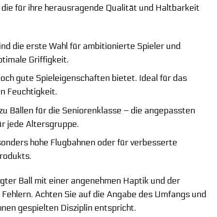
, die für ihre herausragende Qualität und Haltbarkeit
ind die erste Wahl für ambitionierte Spieler und
imale Griffigkeit.
noch gute Spieleigenschaften bietet. Ideal für das
n Feuchtigkeit.
zu Bällen für die Seniorenklasse – die angepassten
ür jede Altersgruppe.
sonders hohe Flugbahnen oder für verbesserte
Produkts.
tigter Ball mit einer angenehmen Haptik und der
von Fehlern. Achten Sie auf die Angabe des Umfangs und
nen gespielten Disziplin entspricht.