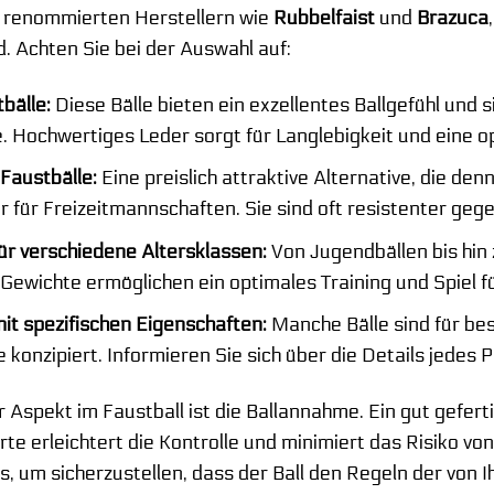
 renommierten Herstellern wie
Rubbelfaist
und
Brazuca
. Achten Sie bei der Auswahl auf:
bälle:
Diese Bälle bieten ein exzellentes Ballgefühl und s
Hochwertiges Leder sorgt für Langlebigkeit und eine opt
Faustbälle:
Eine preislich attraktive Alternative, die den
r für Freizeitmannschaften. Sie sind oft resistenter gege
ür verschiedene Altersklassen:
Von Jugendbällen bis hin 
Gewichte ermöglichen ein optimales Training und Spiel f
it spezifischen Eigenschaften:
Manche Bälle sind für be
konzipiert. Informieren Sie sich über die Details jedes 
r Aspekt im Faustball ist die Ballannahme. Ein gut gefer
rte erleichtert die Kontrolle und minimiert das Risiko 
, um sicherzustellen, dass der Ball den Regeln der von Ih