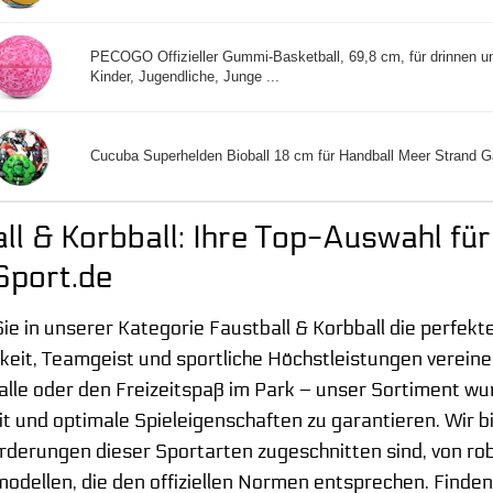
PECOGO Offizieller Gummi-Basketball, 69,8 cm, für drinnen un
Kinder, Jugendliche, Junge ...
Cucuba Superhelden Bioball 18 cm für Handball Meer Strand Ga
ll & Korbball: Ihre Top-Auswahl für
Sport.de
ie in unserer Kategorie Faustball & Korbball die perfek
keit, Teamgeist und sportliche Höchstleistungen vereinen
alle oder den Freizeitspaß im Park – unser Sortiment wu
t und optimale Spieleigenschaften zu garantieren. Wir bie
orderungen dieser Sportarten zugeschnitten sind, von rob
dellen, die den offiziellen Normen entsprechen. Finden S