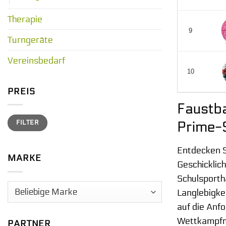
Therapie
9
Turngeräte
Vereinsbedarf
10
PREIS
Faustba
Min.
Max.
FILTER
Prime-
Preis
Preis
Entdecken S
MARKE
Geschicklich
Schulsporth
Langlebigkei
auf die Anf
Wettkampfmo
PARTNER