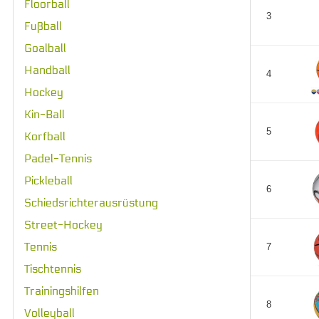
Floorball
3
Fußball
Goalball
Handball
4
Hockey
Kin-Ball
5
Korfball
Padel-Tennis
Pickleball
6
Schiedsrichterausrüstung
Street-Hockey
Tennis
7
Tischtennis
Trainingshilfen
8
Volleyball