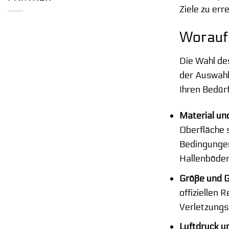
Ziele zu er
Worauf 
Die Wahl des
der Auswahl 
Ihren Bedür
Material un
Oberfläche s
Bedingungen
Hallenböden
Größe und G
offiziellen
Verletzungs
Luftdruck u