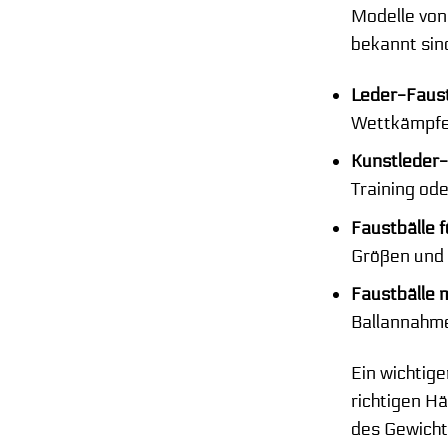
Modelle von
bekannt sind
Leder-Faust
Wettkämpfe. 
Kunstleder-
Training ode
Faustbälle f
Größen und 
Faustbälle m
Ballannahme 
Ein wichtige
richtigen Hä
des Gewichts