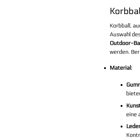
Korbbal
Korbball, au
Auswahl des
Outdoor-Ba
werden. Ber
Material:
Gumm
biete
Kunst
eine 
Leder
Kontr