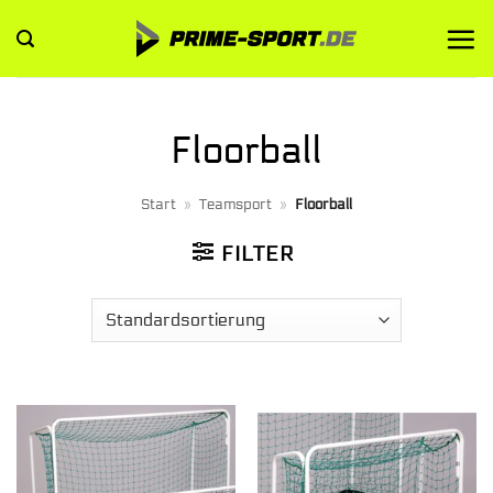
Zum
Inhalt
springen
Floorball
Start
»
Teamsport
»
Floorball
FILTER