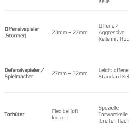
Kelle
Offene /
Offensivspieler
23mm – 27mm
Aggressive
(Stürmer)
Kelle mit Hook
Defensivspieler /
Leicht offene /
27mm – 32mm
Spielmacher
Standard Kelle
Spezielle
Flexibel (oft
Torhüter
Torwartkelle
kürzer)
(breiter, flacher