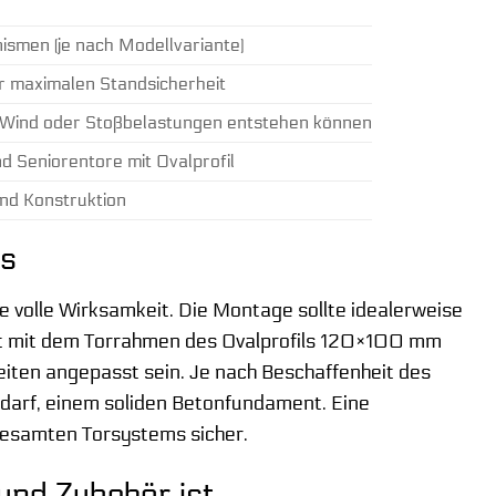
smen (je nach Modellvariante)
r maximalen Standsicherheit
ch Wind oder Stoßbelastungen entstehen können
d Seniorentore mit Ovalprofil
nd Konstruktion
ps
re volle Wirksamkeit. Die Montage sollte idealerweise
est mit dem Torrahmen des Ovalprofils 120×100 mm
eiten angepasst sein. Je nach Beschaffenheit des
darf, einem soliden Betonfundament. Eine
gesamten Torsystems sicher.
und Zubehör ist