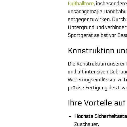
Fußballtore
, insbesonder
unsachgemäße Handhabung 
entgegenzuwirken. Durch 
Untergrund und verhindert
Sportgerät selbst vor Be
Konstruktion und
Die Konstruktion unserer 
und oft intensiven Gebrau
Witterungseinflüssen zu t
präzise Fertigung des Ov
Ihre Vorteile auf
Höchste Sicherheitsst
Zuschauer.