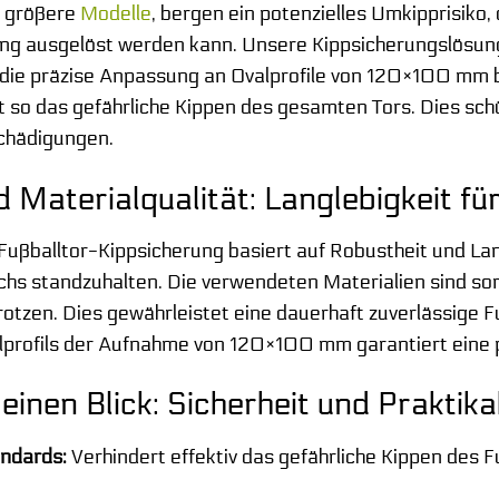
e größere
Modelle
, bergen ein potenzielles Umkipprisiko,
ausgelöst werden kann. Unsere Kippsicherungslösung w
die präzise Anpassung an Ovalprofile von 120×100 mm bi
 so das gefährliche Kippen des gesamten Tors. Dies schü
schädigungen.
 Materialqualität: Langlebigkeit fü
Fußballtor-Kippsicherung basiert auf Robustheit und L
chs standzuhalten. Die verwendeten Materialien sind so
rotzen. Dies gewährleistet eine dauerhaft zuverlässige
alprofils der Aufnahme von 120×100 mm garantiert eine
 einen Blick: Sicherheit und Praktikab
andards:
Verhindert effektiv das gefährliche Kippen des F