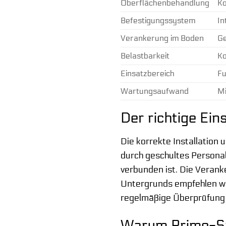
Oberflächenbehandlung
Ko
Befestigungssystem
In
Verankerung im Boden
Ge
Belastbarkeit
Ko
Einsatzbereich
Fu
Wartungsaufwand
Mi
Der richtige Ei
Die korrekte Installation 
durch geschultes Personal
verbunden ist. Die Verank
Untergrunds empfehlen wi
regelmäßige Überprüfung d
Warum Prime-Spo