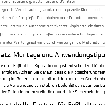
rrosionsbeständig, wetterfest und UV-stabil
tegrierte Verschraubungspunkte oder spezielle Klemmmechani
eignet für Erdspieße, Bodenhülsen oder Betonfundamente zu
nstruiert für die Aufnahme signifikanter Kippkräfte, die dur
ßballtore aller gängigen Größen, insbesondere für Jugend- un
nimaler Wartungsaufwand durch wartungsfreie Materialien u
nsatz: Montage und Anwendungstip
unserer Fußballtor-Kippsicherung ist entscheidend für ih
 erfolgen. Achten Sie darauf, dass die Kippsicherung f
erung im Boden sollte stabil und den örtlichen Gegebenh
r die Verwendung von stabilen Bodenhülsen oder, bei Be
er Befestigungen stellt die dauerhafte Sicherheit des 
rt.de Ihr Partner für Fußballtore 