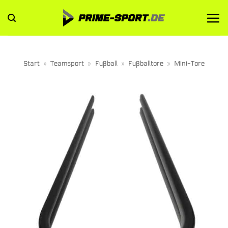
Zum
Inhalt
springen
Start
»
Teamsport
»
Fußball
»
Fußballtore
»
Mini-Tore