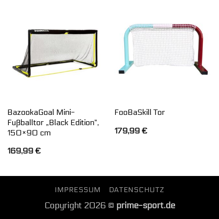
BazookaGoal Mini-
FooBaSkill Tor
Fußballtor „Black Edition“,
179,99
€
150×90 cm
169,99
€
IMPRESSUM
DATENSCHUTZ
Copyright 2026 ©
prime-sport.de