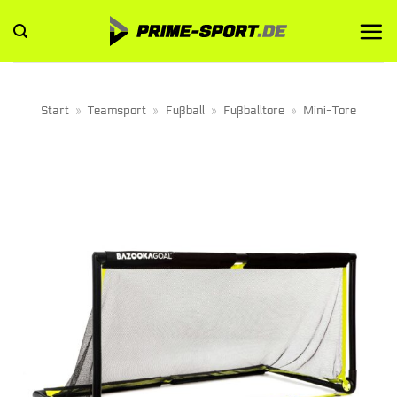
Zum
Inhalt
springen
Start
»
Teamsport
»
Fußball
»
Fußballtore
»
Mini-Tore